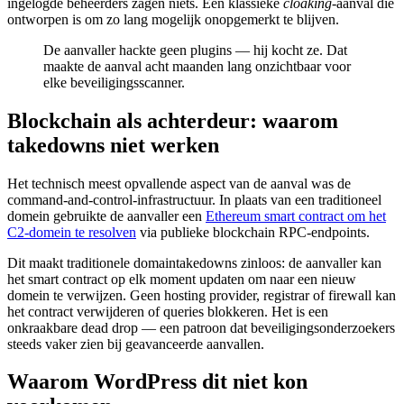
ingelogde beheerders zagen niets. Een klassieke
cloaking
-aanval die
ontworpen is om zo lang mogelijk onopgemerkt te blijven.
De aanvaller hackte geen plugins — hij kocht ze. Dat
maakte de aanval acht maanden lang onzichtbaar voor
elke beveiligingsscanner.
Blockchain als achterdeur: waarom
takedowns niet werken
Het technisch meest opvallende aspect van de aanval was de
command-and-control-infrastructuur. In plaats van een traditioneel
domein gebruikte de aanvaller een
Ethereum smart contract om het
C2-domein te resolven
via publieke blockchain RPC-endpoints.
Dit maakt traditionele domaintakedowns zinloos: de aanvaller kan
het smart contract op elk moment updaten om naar een nieuw
domein te verwijzen. Geen hosting provider, registrar of firewall kan
het contract verwijderen of queries blokkeren. Het is een
onkraakbare dead drop — een patroon dat beveiligingsonderzoekers
steeds vaker zien bij geavanceerde aanvallen.
Waarom WordPress dit niet kon