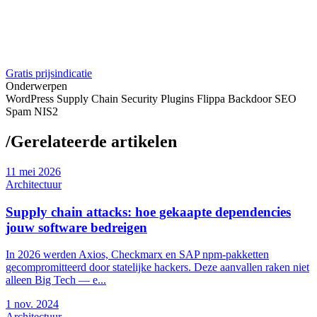
Gratis prijsindicatie
Onderwerpen
WordPress
Supply Chain
Security
Plugins
Flippa
Backdoor
SEO
Spam
NIS2
/
Gerelateerde artikelen
11
mei 2026
Architectuur
Supply chain attacks: hoe gekaapte dependencies
jouw software bedreigen
In 2026 werden Axios, Checkmarx en SAP npm-pakketten
gecompromitteerd door statelijke hackers. Deze aanvallen raken niet
alleen Big Tech — e...
1
nov. 2024
Architectuur