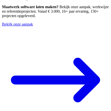
ontwikkelaars met een aantoonbaar track record, beperk het aantal
Maatwerk software laten maken?
Bekijk onze aanpak, werkwijze
plugins tot het strikt noodzakelijke en overweeg maatwerk voor
en referentieprojecten. Vanaf € 3.000, 16+ jaar ervaring, 150+
bedrijfskritieke functionaliteit. Scan regelmatig op kwetsbaarheden
projecten opgeleverd.
via tools als WPScan of Wordfence.
Bekijk onze aanpak