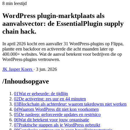
8 min leestijd
WordPress plugin-marktplaats als
aanvalsvector: de EssentialPlugin supply
chain hack
.
In april 2026 kocht een aanvaller 31 WordPress-plugins op Flippa,
plantte een backdoor en activeerde die acht maanden later op
400.000+ websites. Wat de aanval betekent voor bedrijven die op
WordPress-plugins vertrouwen.
JK
Jasper Koers
·
3 jun. 2026
/
Inhoudsopgave
01
Wat er gebeurde: de tijdlijn
02
De activering: zes uur en 44 minuten
03
Blockchain als achterdeur: waarom takedowns niet werken
04
Waarom WordPress dit niet kon voorkomen
05
De nasleep: geforceerde updates en restrisico
06
Wat dit betekent voor jouw organisatie
07
Praktische stappen als je WordPress gebruikt