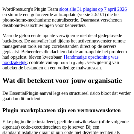
WordPress.org's Plugin Team
sloot alle 31 plugins op 7 april 2026
en stuurde een geforceerde auto-update (versie 2.6.9.1) die het
phone-home-mechanisme neutraliseerde. Daarnaast verschenen
dashboardwaarschuwingen voor beheerders.
Maar de geforceerde update verwijderde niet de al gedeployede
backdoors. De aanvaller had tijdens het activeringsvenster remote
management tools en nep-corebestanden direct op de servers
geplaatst. Beheerders die dachten dat de auto-update het probleem
had opgelost, bleven kwetsbaar.
Handmatige opschoning was
noodzakelijk
: controle van
, verwijdering van
wp-config.php
onbekende bestanden en een volledige malwarescan.
Wat dit betekent voor jouw organisatie
De EssentialPlugin-aanval legt een structureel risico bloot dat verder
gaat dan dit incident:
Plugin-marktplaatsen zijn een vertrouwensketen
Elke plugin die je installeert, geeft de ontwikkelaar (of de volgende
eigenaar) code-executierechten op je server. Bij een
standaardinstallatie draait plugin-code met dezelfde rechten als