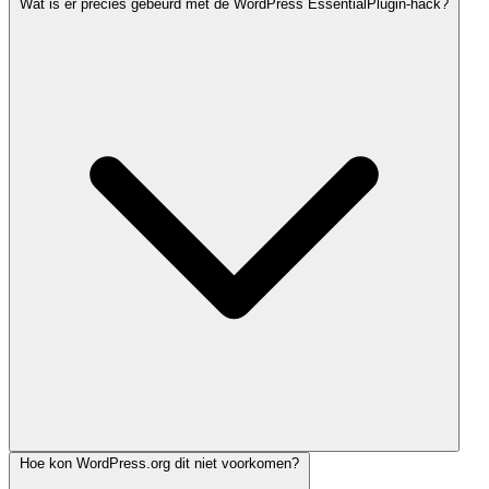
Wat is er precies gebeurd met de WordPress EssentialPlugin-hack?
Een aanvaller kocht via het handelsplatform Flippa de volledige
Hoe kon WordPress.org dit niet voorkomen?
EssentialPlugin-suite — 31 plugins met samen meer dan 400.000