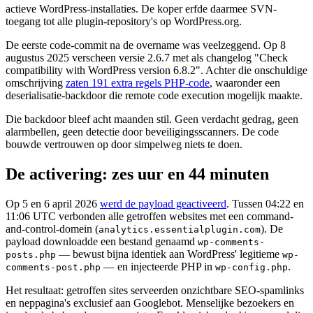
actieve WordPress-installaties. De koper erfde daarmee SVN-
toegang tot alle plugin-repository's op WordPress.org.
De eerste code-commit na de overname was veelzeggend. Op 8
augustus 2025 verscheen versie 2.6.7 met als changelog "Check
compatibility with WordPress version 6.8.2". Achter die onschuldige
omschrijving
zaten 191 extra regels PHP-code
, waaronder een
deserialisatie-backdoor die remote code execution mogelijk maakte.
Die backdoor bleef acht maanden stil. Geen verdacht gedrag, geen
alarmbellen, geen detectie door beveiligingsscanners. De code
bouwde vertrouwen op door simpelweg niets te doen.
De activering: zes uur en 44 minuten
Op 5 en 6 april 2026
werd de payload geactiveerd
. Tussen 04:22 en
11:06 UTC verbonden alle getroffen websites met een command-
and-control-domein (
). De
analytics.essentialplugin.com
payload downloadde een bestand genaamd
wp-comments-
— bewust bijna identiek aan WordPress' legitieme
posts.php
wp-
— en injecteerde PHP in
.
comments-post.php
wp-config.php
Het resultaat: getroffen sites serveerden onzichtbare SEO-spamlinks
en neppagina's exclusief aan Googlebot. Menselijke bezoekers en