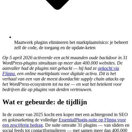
Maatwerk plugins elimineren het marktplaatsrisico: je beheert
zelf de code, de toegang en de update-keten
Op 5 april 2026 activeerde een acht maanden oude backdoor in 31
WordPress-plugins simultaan op meer dan 400.000 websites. De
aanvaller had de plugins niet gehackt — hij had ze
gekocht via
Flippa
, een online marktplaats voor digitale activa. Dit is het
verhaal van een van de meest doordachte supply chain attacks op
het WordPress-ecosysteem tot nu toe — en wat het betekent voor
bedrijven die op plugins van derden vertrouwen.
Wat er gebeurde: de tijdlijn
In de zomer van 2025 kocht een koper met een achtergrond in SEO
en gokmarketing de volledige
EssentialPlugin-suite op Flippa voor
een zescijferig bedrag
. De suite omvatte 31 plugins — van sliders en
social feeds tot contactformulieren — met samen meer dan 400.000