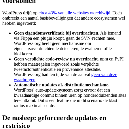
voorkomen
WordPress drijft op
circa 43% van alle websites wereldwijd
. Toch
ontbreekt een aantal basisbeveiligingen dat andere ecosystemen wel
hebben ingevoerd:
Geen eigendomsverificatie bij overdrachten.
Als iemand
via Flippa een plugin koopt, gaan de SVN-rechten mee.
WordPress.org heeft geen mechanisme om
eigenaarsoverdrachten te detecteren, te evalueren of te
blokkeren.
Geen verplichte code-review na overdracht.
npm en PyPI
hebben maatregelen ingevoerd zoals verplichte
tweefactorauthenticatie en provenance-attestatie.
WordPress.org had ten tijde van de aanval
geen van deze
waarborgen
.
Automatische updates als distributiemechanisme.
WordPress' auto-update-systeem zorgt ervoor dat een
kwaadaardige commit binnen uren op honderdduizenden sites
terechtkomt. Dat is een feature die in dit scenario de blast
radius maximaliseerde.
De nasleep: geforceerde updates en
restrisico