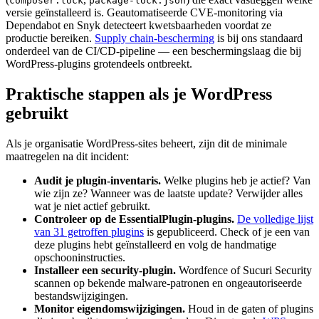
composer.lock
package-lock.json
versie geïnstalleerd is. Geautomatiseerde CVE-monitoring via
Dependabot en Snyk detecteert kwetsbaarheden voordat ze
productie bereiken.
Supply chain-bescherming
is bij ons standaard
onderdeel van de CI/CD-pipeline — een beschermingslaag die bij
WordPress-plugins grotendeels ontbreekt.
Praktische stappen als je WordPress
gebruikt
Als je organisatie WordPress-sites beheert, zijn dit de minimale
maatregelen na dit incident:
Audit je plugin-inventaris.
Welke plugins heb je actief? Van
wie zijn ze? Wanneer was de laatste update? Verwijder alles
wat je niet actief gebruikt.
Controleer op de EssentialPlugin-plugins.
De volledige lijst
van 31 getroffen plugins
is gepubliceerd. Check of je een van
deze plugins hebt geïnstalleerd en volg de handmatige
opschooninstructies.
Installeer een security-plugin.
Wordfence of Sucuri Security
scannen op bekende malware-patronen en ongeautoriseerde
bestandswijzigingen.
Monitor eigendomswijzigingen.
Houd in de gaten of plugins