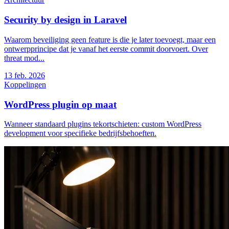
Security by design in Laravel
Waarom beveiliging geen feature is die je later toevoegt, maar een
ontwerpprincipe dat je vanaf het eerste commit doorvoert. Over
threat mod...
13
feb. 2026
Koppelingen
WordPress plugin op maat
Wanneer standaard plugins tekortschieten: custom WordPress
development voor specifieke bedrijfsbehoeften.