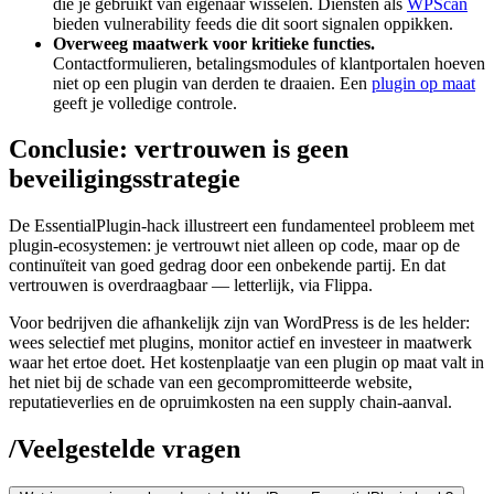
die je gebruikt van eigenaar wisselen. Diensten als
WPScan
bieden vulnerability feeds die dit soort signalen oppikken.
Overweeg maatwerk voor kritieke functies.
Contactformulieren, betalingsmodules of klantportalen hoeven
niet op een plugin van derden te draaien. Een
plugin op maat
geeft je volledige controle.
Conclusie: vertrouwen is geen
beveiligingsstrategie
De EssentialPlugin-hack illustreert een fundamenteel probleem met
plugin-ecosystemen: je vertrouwt niet alleen op code, maar op de
continuïteit van goed gedrag door een onbekende partij. En dat
vertrouwen is overdraagbaar — letterlijk, via Flippa.
Voor bedrijven die afhankelijk zijn van WordPress is de les helder:
wees selectief met plugins, monitor actief en investeer in maatwerk
waar het ertoe doet. Het kostenplaatje van een plugin op maat valt in
het niet bij de schade van een gecompromitteerde website,
reputatieverlies en de opruimkosten na een supply chain-aanval.
/
Veelgestelde vragen