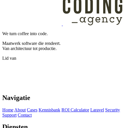
We turn coffee into code.
Maatwerk software die rendeert.
Van architectuur tot productie.
Lid van
Navigatie
Home
About
Cases
Kennisbank
ROI Calculator
Laravel
Security
Support
Contact
Diensten