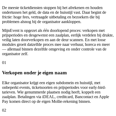
De meeste ticketdiensten stoppen bij het afrekenen en houden
ondertussen het geld, de data en de huisstijl vast. Daar begint de
frictie: hoge fees, vertraagde uitbetaling en bezoekers die bij
problemen alsnog bij de organisator aankloppen.
MijnEvent is opgezet als één doorlopend proces: verkopen met
prijsperiodes en desgewenst een zaalplan, eerlijk verdelen bij drukte,
veilig laten doorverkopen en aan de deur scannen. En met losse
modules groeit datzelfde proces mee naar verhuur, horeca en meer
— allemaal binnen dezelfde omgeving en onder controle van de
organisator zelf.
01
Verkopen onder je eigen naam
Elke organisator krijgt een eigen subdomein en huisstijl, met
onbeperkt events, ticketsoorten en prijsperiodes voor early-bird-
tarieven. Wie genummerde plaatsen nodig heeft, koppelt een
zaalplan. Betalingen via iDEAL, creditcard, Bancontact en Apple
Pay komen direct op de eigen Mollie-rekening binnen.
02