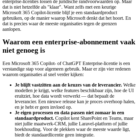
enterprise-licenties lossen de juridische randvoorwaarden op. Maar
dat is niet hetzelfde als "klaar". Want zelfs met een keurige
Microsoft 365 Copilot-licentie blijf je een standaardproduct
gebruiken, op de manier waarop Microsoft denkt dat het hoort. En
dat is precies waar de meeste organisaties tegen de grenzen
aanlopen.
Waarom een enterprise-abonnement vaak
niet genoeg is
Een Microsoft 365 Copilot- of ChatGPT Enterprise-licentie is een
verstandige stap voor algemeen gebruik. Maar er zijn vier redenen
waarom organisaties al snel verder kijken:
Je blijft vastzitten aan de keuzes van de leverancier.
Welke
modellen je krijgt, welke features beschikbaar zijn, hoe de UI
eruitziet, hoe data wordt verwerkt — dat bepaalt de
leverancier. Een nieuwe release kan je proces overhoop halen,
en je hebt er geen invloed op.
Je eigen processen en data passen niet zomaar in een
standaardproduct.
Copilot kent SharePoint en Teams, maar
niet jullie maatwerk-CRM, jullie Laravel-platform of jullie
boekhouding. Voor de plekken waar de meeste waarde ligt,
biedt de standaardlicentie geen integratie.