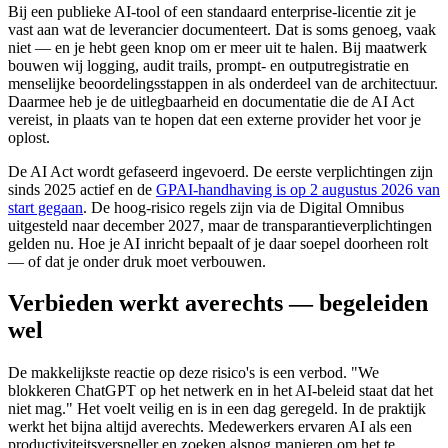
Bij een publieke AI-tool of een standaard enterprise-licentie zit je
vast aan wat de leverancier documenteert. Dat is soms genoeg, vaak
niet — en je hebt geen knop om er meer uit te halen. Bij maatwerk
bouwen wij logging, audit trails, prompt- en outputregistratie en
menselijke beoordelingsstappen in als onderdeel van de architectuur.
Daarmee heb je de uitlegbaarheid en documentatie die de AI Act
vereist, in plaats van te hopen dat een externe provider het voor je
oplost.
De AI Act wordt gefaseerd ingevoerd. De eerste verplichtingen zijn
sinds 2025 actief en de
GPAI-handhaving is op 2 augustus 2026 van
start gegaan
. De hoog-risico regels zijn via de Digital Omnibus
uitgesteld naar december 2027, maar de transparantieverplichtingen
gelden nu. Hoe je AI inricht bepaalt of je daar soepel doorheen rolt
— of dat je onder druk moet verbouwen.
Verbieden werkt averechts — begeleiden
wel
De makkelijkste reactie op deze risico's is een verbod. "We
blokkeren ChatGPT op het netwerk en in het AI-beleid staat dat het
niet mag." Het voelt veilig en is in een dag geregeld. In de praktijk
werkt het bijna altijd averechts. Medewerkers ervaren AI als een
productiviteitsversneller en zoeken alsnog manieren om het te