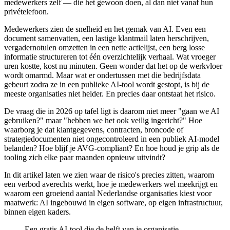
medewerkers zelf — die het gewoon doen, al dan niet vanaf hun
privételefoon.
Medewerkers zien de snelheid en het gemak van AI. Even een
document samenvatten, een lastige klantmail laten herschrijven,
vergadernotulen omzetten in een nette actielijst, een berg losse
informatie structureren tot één overzichtelijk verhaal. Wat vroeger
uren kostte, kost nu minuten. Geen wonder dat het op de werkvloer
wordt omarmd. Maar wat er ondertussen met die bedrijfsdata
gebeurt zodra ze in een publieke AI-tool wordt gestopt, is bij de
meeste organisaties niet helder. En precies daar ontstaat het risico.
De vraag die in 2026 op tafel ligt is daarom niet meer "gaan we AI
gebruiken?" maar "hebben we het ook veilig ingericht?" Hoe
waarborg je dat klantgegevens, contracten, broncode of
strategiedocumenten niet ongecontroleerd in een publiek AI-model
belanden? Hoe blijf je AVG-compliant? En hoe houd je grip als de
tooling zich elke paar maanden opnieuw uitvindt?
In dit artikel laten we zien waar de risico's precies zitten, waarom
een verbod averechts werkt, hoe je medewerkers wel meekrijgt en
waarom een groeiend aantal Nederlandse organisaties kiest voor
maatwerk: AI ingebouwd in eigen software, op eigen infrastructuur,
binnen eigen kaders.
Een gratis AI-tool die de helft van je organisatie