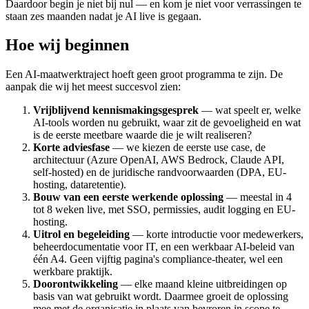
Daardoor begin je niet bij nul — en kom je niet voor verrassingen te
staan zes maanden nadat je AI live is gegaan.
Hoe wij beginnen
Een AI-maatwerktraject hoeft geen groot programma te zijn. De
aanpak die wij het meest succesvol zien:
Vrijblijvend kennismakingsgesprek
— wat speelt er, welke
AI-tools worden nu gebruikt, waar zit de gevoeligheid en wat
is de eerste meetbare waarde die je wilt realiseren?
Korte adviesfase
— we kiezen de eerste use case, de
architectuur (Azure OpenAI, AWS Bedrock, Claude API,
self-hosted) en de juridische randvoorwaarden (DPA, EU-
hosting, dataretentie).
Bouw van een eerste werkende oplossing
— meestal in 4
tot 8 weken live, met SSO, permissies, audit logging en EU-
hosting.
Uitrol en begeleiding
— korte introductie voor medewerkers,
beheerdocumentatie voor IT, en een werkbaar AI-beleid van
één A4. Geen vijftig pagina's compliance-theater, wel een
werkbare praktijk.
Doorontwikkeling
— elke maand kleine uitbreidingen op
basis van wat gebruikt wordt. Daarmee groeit de oplossing
mee met de organisatie in plaats van bevroren in scope te