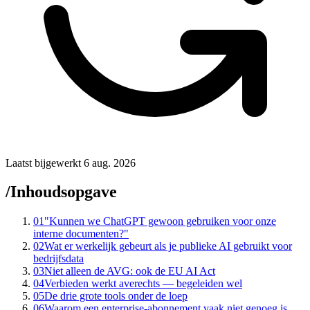
Laatst bijgewerkt 6 aug. 2026
/
Inhoudsopgave
01
"Kunnen we ChatGPT gewoon gebruiken voor onze
interne documenten?"
02
Wat er werkelijk gebeurt als je publieke AI gebruikt voor
bedrijfsdata
03
Niet alleen de AVG: ook de EU AI Act
04
Verbieden werkt averechts — begeleiden wel
05
De drie grote tools onder de loep
06
Waarom een enterprise-abonnement vaak niet genoeg is