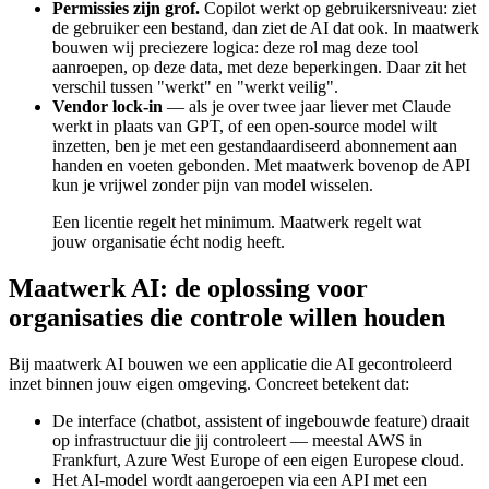
Permissies zijn grof.
Copilot werkt op gebruikersniveau: ziet
de gebruiker een bestand, dan ziet de AI dat ook. In maatwerk
bouwen wij preciezere logica: deze rol mag deze tool
aanroepen, op deze data, met deze beperkingen. Daar zit het
verschil tussen "werkt" en "werkt veilig".
Vendor lock-in
— als je over twee jaar liever met Claude
werkt in plaats van GPT, of een open-source model wilt
inzetten, ben je met een gestandaardiseerd abonnement aan
handen en voeten gebonden. Met maatwerk bovenop de API
kun je vrijwel zonder pijn van model wisselen.
Een licentie regelt het minimum. Maatwerk regelt wat
jouw organisatie écht nodig heeft.
Maatwerk AI: de oplossing voor
organisaties die controle willen houden
Bij maatwerk AI bouwen we een applicatie die AI gecontroleerd
inzet binnen jouw eigen omgeving. Concreet betekent dat:
De interface (chatbot, assistent of ingebouwde feature) draait
op infrastructuur die jij controleert — meestal AWS in
Frankfurt, Azure West Europe of een eigen Europese cloud.
Het AI-model wordt aangeroepen via een API met een