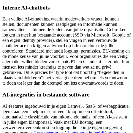
Interne AI-chatbots
Een veilige AI-omgeving waarin medewerkers vragen kunnen
stellen, documenten kunnen raadplegen en informatie kunnen
samenvatten — binnen de kaders van jullie organisatie. Gebruikers
loggen in met hun bestaande account (SSO via Microsoft, Google of
een eigen identity provider), stellen vragen in een vertrouwde
chatinterface en krijgen antwoord op infrastructuur die jullie
controleren. Standaard met audit logging, permissies, EU-hosting en
de modelkeuze van jullie voorkeur. Voor organisaties die een veilig
alternatief willen bieden voor ChatGPT en Claude.ai — zonder hun
mensen iets minder krachtigs te geven dan wat ze nu privé
gebruiken. Dit is precies het type tool dat hoort bij "begeleiden in
plaats van blokkeren": het verlaagt de drempel om iets verantwoords
te doen tot lager dan de drempel om iets onverantwoords te doen.
AI-integraties in bestaande software
AI-features ingebouwd in je eigen Laravel-, SaaS- of webapplicatie.
Denk aan een "help me schrijven"-knop in een offerte-tool,
automatische classificatie van inkomende mails, of een AI-assistent
in jullie eigen klantportaal. Vaak met EU-hosting, een
verwerkersovereenkomst en logging die je in je eigen omgeving
kunt analyseren.
Lees meer over AI-integratie in bedrijfsprocessen
.