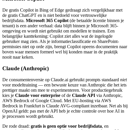
De gratis Copilot in Bing of Edge gedraagt zich vergelijkbaar met
de gratis ChatGPT en is niet bedoeld voor vertrouwelijke
bedrijfsdata.
Microsoft 365 Copilot
(de betaalde licentie binnen je
tenant) is een ander verhaal: data blijft binnen je Microsoft 365-
omgeving en wordt niet gebruikt om modellen te trainen. Een
belangrijke kanttekening: Copilot ziet alles wat de ingelogde
gebruiker mag zien. Als je informatieclassificatie en SharePoint-
permissies niet op orde zijn, brengt Copilot opeens documenten naar
boven waar mensen formeel wel bij konden maar in de praktijk
nooit naar keken.
Claude (Anthropic)
De consumentenversie op Claude.ai gebruikt prompts standaard
niet
voor modeltraining — een bewuste keuze van Anthropic die het iets
prettiger maakt om mee te experimenteren. Voor productiegebruik
kies je
Claude voor enterprise
of de
Claude API
via Anthropic,
AWS Bedrock of Google Cloud. Met EU-hosting via AWS
Bedrock in Frankfurt is Claude AVG-compliant inzetbaar. Net als bij
OpenAI geldt: pas met de API heb je echte controle over hoe AI in
je processen wordt gebruikt.
De rode draad:
gratis is geen optie voor bedrijfsdata
, en