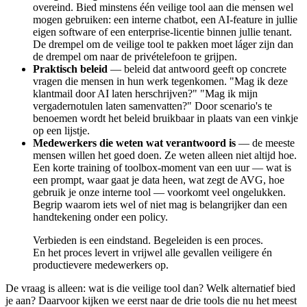
overeind. Bied minstens één veilige tool aan die mensen wel
mogen gebruiken: een interne chatbot, een AI-feature in jullie
eigen software of een enterprise-licentie binnen jullie tenant.
De drempel om de veilige tool te pakken moet láger zijn dan
de drempel om naar de privételefoon te grijpen.
Praktisch beleid
— beleid dat antwoord geeft op concrete
vragen die mensen in hun werk tegenkomen. "Mag ik deze
klantmail door AI laten herschrijven?" "Mag ik mijn
vergadernotulen laten samenvatten?" Door scenario's te
benoemen wordt het beleid bruikbaar in plaats van een vinkje
op een lijstje.
Medewerkers die weten wat verantwoord is
— de meeste
mensen willen het goed doen. Ze weten alleen niet altijd hoe.
Een korte training of toolbox-moment van een uur — wat is
een prompt, waar gaat je data heen, wat zegt de AVG, hoe
gebruik je onze interne tool — voorkomt veel ongelukken.
Begrip waarom iets wel of niet mag is belangrijker dan een
handtekening onder een policy.
Verbieden is een eindstand. Begeleiden is een proces.
En het proces levert in vrijwel alle gevallen veiligere én
productievere medewerkers op.
De vraag is alleen: wat is die veilige tool dan? Welk alternatief bied
je aan? Daarvoor kijken we eerst naar de drie tools die nu het meest