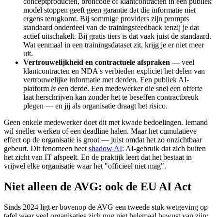
conceptproducten, broncode of klantcontracten in een publiek
model stoppen geeft geen garantie dat die informatie niet
ergens terugkomt. Bij sommige providers zijn prompts
standaard onderdeel van de trainingsfeedback tenzij je dat
actief uitschakelt. Bij gratis tiers is dat vaak juist de standaard.
Wat eenmaal in een trainingsdataset zit, krijg je er niet meer
uit.
Vertrouwelijkheid en contractuele afspraken
— veel
klantcontracten en NDA's verbieden expliciet het delen van
vertrouwelijke informatie met derden. Een publiek AI-
platform
is
een derde. Een medewerker die snel een offerte
laat herschrijven kan zonder het te beseffen contractbreuk
plegen — en jij als organisatie draagt het risico.
Geen enkele medewerker doet dit met kwade bedoelingen. Iemand
wil sneller werken of een deadline halen. Maar het cumulatieve
effect op de organisatie is groot — juist omdat het zo onzichtbaar
gebeurt. Dit fenomeen heet
shadow AI
: AI-gebruik dat zich buiten
het zicht van IT afspeelt. En de praktijk leert dat het bestaat in
vrijwel elke organisatie waar het "officieel niet mag".
Niet alleen de AVG: ook de EU AI Act
Sinds 2024 ligt er bovenop de AVG een tweede stuk wetgeving op
tafel waar veel organisaties zich nog niet helemaal bewust van zijn: