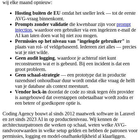
wij elke maand opnieuw:
Hosting buiten de EU
omdat het sneller leek — tot de eerste
AVG-vraag binnenkomt.
Prompts zonder validatie
die kwetsbaar zijn voor
prompt
injection
, waardoor een gebruiker via een ingelezen e-mail de
AI kan laten doen wat hij niet zou mogen.
Permissies op het niveau van "ingelogde gebruiker"
in
plaats van rol- of veldgebaseerd. Iedereen ziet alles — precies
wat je niet wilde.
Geen audit logging
, waardoor je achteraf niet kunt
reconstrueren wat er is gebeurd. Bij een incident is dat een
groot probleem.
Geen schaal-strategie
— een prototype dat in productie
razendsnel onhoudbaar duur wordt omdat elke vraag de helft
van je database als context meestuurt.
Vendor lock-in
doordat de code zo strak tegen één provider
is aangebouwd dat overstappen onbetaalbaar wordt zodra er
een betere of goedkopere optie is.
Coding Agency bouwt al sinds 2012 maatwerk software in Laravel
en zet sinds 2023 AI in op productieniveau. Wij kennen de
architectuurpatronen die werken op schaal, weten welke AVG-
randvoorwaarden in welke setup gelden en hebben de patronen voor
permissies, logging en model-onafhankelijkheid al klaarliggen.