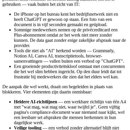
gebruiken — vaak buiten het zicht van IT:
De iPhone op het bureau kent het bedrijfsnetwerk niet en
heeft ChatGPT er gewoon op staan. Een foto van een
document is in vijf seconden gemaakt en geüpload.
Sommige medewerkers nemen op de privécreditcard een
Plus-abonnement omdat ze het werk niet meer zonder
kunnen. De data gaat zonder enige zakelijke afspraak naar de
provider.
Tools die niet als "AI" herkend worden — Grammarly,
Notion AI, Canva AI, transcriptietools, browser-
samenvattingen — vallen buiten een verbod op "ChatGPT".
Een groeiende productiviteitskloof ontstaat met concurrenten
die het wel slim hebben ingericht. Op den duur leidt dat tot
frustratie bij medewerkers die zien dat het elders wel kan.
De aanpak die wel werkt, draait om begeleiden in plaats van
blokkeren. Vier elementen zijn daarin onmisbaar:
Heldere AI-richtlijnen
— een werkbare richtlijn van één A4
met "wat mag, wat mag niet, waar twijfel je". Geen vijftig
pagina's compliance-document waar niemand naar kijkt, wel
een leesbare set afspraken die mensen herkennen in hun
dagelijkse werk.
Veilige tooling
— een verbod zonder alternatief blijft niet