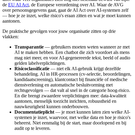
de
EU AI Act
, de Europese verordening over AI. Waar de AVG
over persoonsgegevens gaat, gaat de AI Act over AI-systemen zelf
— hoe je ze inzet, welke risico's eraan zitten en wat je moet kunnen
aantonen.
De praktische gevolgen voor jouw organisatie zitten op drie
vlakken:
Transparantie
— gebruikers moeten weten wanneer ze met
AI te maken hebben. Een chatbot die zich voordoet als mens
mag niet meer, en voor AI-gegenereerde tekst, beeld of audio
gelden labelverplichtingen.
Risicoclassificatie
— niet elk AI-gebruik krijgt dezelfde
behandeling. AI in HR-processen (cv-selectie, beoordelingen,
kandidaatscreening), klantcontact bij financiële of medische
dienstverlening en automatische besluitvorming met
rechtsgevolgen — dat valt al snel in de categorie hoog-risico.
En die brengt zwaardere verplichtingen mee: data-kwaliteit
aantonen, menselijk toezicht inrichten, robuustheid en
nauwkeurigheid kunnen onderbouwen.
Documentatieplicht
— je moet kunnen laten zien welke AI-
systemen je inzet, waarvoor, met welke data en hoe je risico's
beheerst. Niet eenmalig bij de start, maar doorlopend en bij
audit op te leveren.