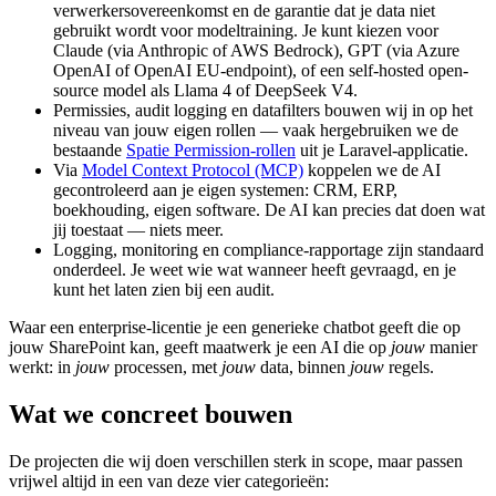
verwerkersovereenkomst en de garantie dat je data niet
gebruikt wordt voor modeltraining. Je kunt kiezen voor
Claude (via Anthropic of AWS Bedrock), GPT (via Azure
OpenAI of OpenAI EU-endpoint), of een self-hosted open-
source model als Llama 4 of DeepSeek V4.
Permissies, audit logging en datafilters bouwen wij in op het
niveau van jouw eigen rollen — vaak hergebruiken we de
bestaande
Spatie Permission-rollen
uit je Laravel-applicatie.
Via
Model Context Protocol (MCP)
koppelen we de AI
gecontroleerd aan je eigen systemen: CRM, ERP,
boekhouding, eigen software. De AI kan precies dat doen wat
jij toestaat — niets meer.
Logging, monitoring en compliance-rapportage zijn standaard
onderdeel. Je weet wie wat wanneer heeft gevraagd, en je
kunt het laten zien bij een audit.
Waar een enterprise-licentie je een generieke chatbot geeft die op
jouw SharePoint kan, geeft maatwerk je een AI die op
jouw
manier
werkt: in
jouw
processen, met
jouw
data, binnen
jouw
regels.
Wat we concreet bouwen
De projecten die wij doen verschillen sterk in scope, maar passen
vrijwel altijd in een van deze vier categorieën: