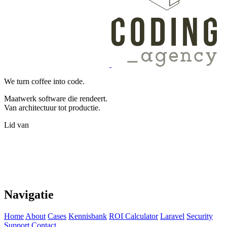
We turn coffee into code.
Maatwerk software die rendeert.
Van architectuur tot productie.
Lid van
Navigatie
Home
About
Cases
Kennisbank
ROI Calculator
Laravel
Security
Support
Contact