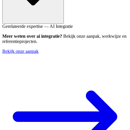
Wij bouwen AI-integraties die standaard compliance-ready zijn:
Gerelateerde expertise — AI Integratie
Europese hosting, verwerkersovereenkomsten, geen training op
Meer weten over ai integratie?
Bekijk onze aanpak, werkwijze en
jouw data. Daarnaast helpen we bij het inventariseren van AI-
referentieprojecten.
gebruik in je software en het inrichten van technische guardrails.
Bekijk onze aanpak