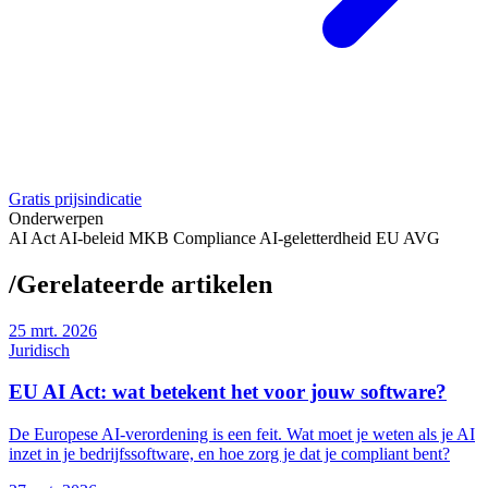
Gratis prijsindicatie
Onderwerpen
AI Act
AI-beleid
MKB
Compliance
AI-geletterdheid
EU
AVG
/
Gerelateerde artikelen
25
mrt. 2026
Juridisch
EU AI Act: wat betekent het voor jouw software?
De Europese AI-verordening is een feit. Wat moet je weten als je AI
inzet in je bedrijfssoftware, en hoe zorg je dat je compliant bent?