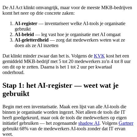
De AI Act klinkt omvangrijk, maar voor de meeste MKB-bedrijven
komt het neer op drie concrete zaken:
AI-register
— inventariseer welke AI-tools je organisatie
gebruikt
AI-beleid
— leg vast hoe je organisatie met AI omgaat
AI-geletterdheid
— zorg dat medewerkers weten wat ze
doen als ze AI inzetten
Dat klinkt minder zwaar dan het is. Volgens de
KVK
kost het een
gemiddeld MKB-bedrijf met 5 tot 20 medewerkers zo'n 4 tot 8 uur
om dit op te zetten. Daarna is het 1 tot 2 uur per kwartaal
onderhoud.
Stap 1: het AI-register — weet wat je
gebruikt
Begin met een inventarisatie. Maak een lijst van alle AI-tools die
binnen je organisatie worden ingezet. Niet alleen de tools die IT
heeft goedgekeurd, maar ook de tools die medewerkers op eigen
initiatief gebruiken — het zogenaamde
shadow AI
. Volgens
Gartner
gebruikt 68% van de medewerkers AI-tools zonder dat IT ervan
weet.