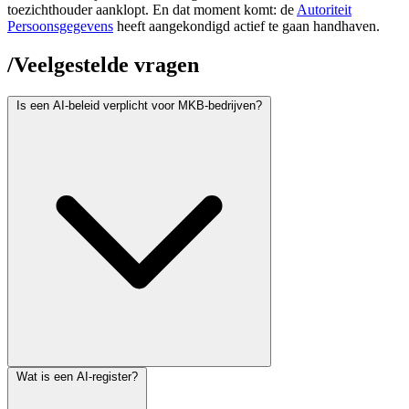
toezichthouder aanklopt. En dat moment komt: de
Autoriteit
Persoonsgegevens
heeft aangekondigd actief te gaan handhaven.
/
Veelgestelde vragen
Is een AI-beleid verplicht voor MKB-bedrijven?
Een formeel AI-beleid is niet letterlijk verplicht, maar de AI Act
Wat is een AI-register?
vereist wél dat je AI-geletterdheid borgt (Artikel 4), je AI-gebruik
kunt verantwoorden en transparantie biedt. Een beknopt AI-beleid is