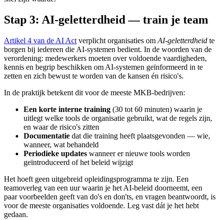
Stap 3: AI-geletterdheid — train je team
Artikel 4 van de AI Act
verplicht organisaties om
AI-geletterdheid
te
borgen bij iedereen die AI-systemen bedient. In de woorden van de
verordening: medewerkers moeten over voldoende vaardigheden,
kennis en begrip beschikken om AI-systemen geïnformeerd in te
zetten en zich bewust te worden van de kansen én risico's.
In de praktijk betekent dit voor de meeste MKB-bedrijven:
Een korte interne training
(30 tot 60 minuten) waarin je
uitlegt welke tools de organisatie gebruikt, wat de regels zijn,
en waar de risico's zitten
Documentatie
dat die training heeft plaatsgevonden — wie,
wanneer, wat behandeld
Periodieke updates
wanneer er nieuwe tools worden
geïntroduceerd of het beleid wijzigt
Het hoeft geen uitgebreid opleidingsprogramma te zijn. Een
teamoverleg van een uur waarin je het AI-beleid doorneemt, een
paar voorbeelden geeft van do's en don'ts, en vragen beantwoordt, is
voor de meeste organisaties voldoende. Leg vast dát je het hebt
gedaan.