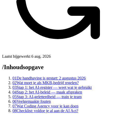
Laatst bijgewerkt 6 aug. 2026
/
Inhoudsopgave
01
De handhaving is gestart: 2 augustus 2026
02
Wat moet je als MKB-bedrijf regelen?
03
Stap 1: het AI-register — weet wat je gebruikt
04
Stap 2: het AI-beleid — maak afspraken
05
Stap 3: AI-geletterdheid — train je team
06
Veelgemaakte fouten
07
Wat Coding Agency voor je kan doen
08
Checklist: voldoe je al aan de AI Act?