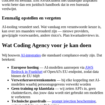
concreet en leesbaar. Een A4-document met duidelijke afspraken
werkt beter dan een juridisch handboek dat in een bureaula
verdwijnt.
Eenmalig opstellen en vergeten
AI-tooling verandert snel. Wat vandaag een verantwoorde keuze is,
kan over zes maanden verouderd zijn — nieuwe providers,
gewijzigde voorwaarden, andere risico's. Plan kwartaalreviews in.
Wat Coding Agency voor je kan doen
Wij bouwen
AI-integraties
die standaard compliance-ready zijn. Dat
betekent:
Europese hosting
— AI-modellen aanroepen via
AWS
Bedrock in Frankfurt
of OpenAI's EU-endpoint, zodat data
binnen de EU blijft
Verwerkersovereenkomsten
— bij elke koppeling met AI-
modellen waarbij persoonsgegevens verwerkt worden
Geen training op klantdata
— wij zetten API's in, geen
chatinterfaces, dus jouw data wordt niet gebruikt om modellen
te verbeteren
Technische guardrails
—
prompt injection bescherming
,