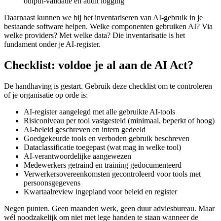
output-validatie en audit logging
Daarnaast kunnen we bij het inventariseren van AI-gebruik in je
bestaande software helpen. Welke componenten gebruiken AI? Via
welke providers? Met welke data? Die inventarisatie is het
fundament onder je AI-register.
Checklist: voldoe je al aan de AI Act?
De handhaving is gestart. Gebruik deze checklist om te controleren
of je organisatie op orde is:
AI-register aangelegd met alle gebruikte AI-tools
Risiconiveau per tool vastgesteld (minimaal, beperkt of hoog)
AI-beleid geschreven en intern gedeeld
Goedgekeurde tools en verboden gebruik beschreven
Dataclassificatie toegepast (wat mag in welke tool)
AI-verantwoordelijke aangewezen
Medewerkers getraind en training gedocumenteerd
Verwerkersovereenkomsten gecontroleerd voor tools met
persoonsgegevens
Kwartaalreview ingepland voor beleid en register
Negen punten. Geen maanden werk, geen duur adviesbureau. Maar
wél noodzakelijk om niet met lege handen te staan wanneer de