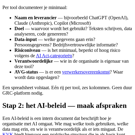
Per tool documenteer je minimaal:
Naam en leverancier
— bijvoorbeeld ChatGPT (OpenAI),
Claude (Anthropic), Copilot (Microsoft)
Doel
— waarvoor wordt het gebruikt? Teksten schrijven, data
analyseren, code genereren?
Data-input
— welke gegevens gaan erin?
Persoonsgegevens? Bedrijfsvertrouwelijke informatie?
Risiconiveau
— is het minimaal, beperkt of hoog risico
volgens de
AI Act-categorieën
?
Verantwoordelijke
— wie in de organisatie is eigenaar van
deze tool?
AVG-status
— is er een
verwerkersovereenkomst
? Waar
wordt data opgeslagen?
Een spreadsheet volstaat. Eén rij per tool, zes kolommen. Geen duur
GRC-platform nodig.
Stap 2: het AI-beleid — maak afspraken
Een AI-beleid is een intern document dat beschrijft hoe je
organisatie met AI omgaat. Wie mag welke tools gebruiken, welke
data mag erin, en wie is verantwoordelijk als er iets misgaat. De
KVK
biedt hiervoor een praktische structuur die je als basis kunt