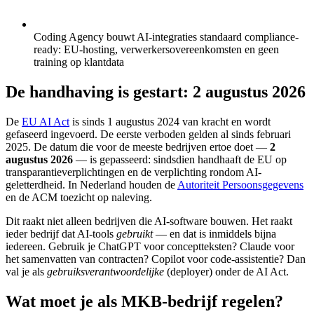
Coding Agency bouwt AI-integraties standaard compliance-
ready: EU-hosting, verwerkersovereenkomsten en geen
training op klantdata
De handhaving is gestart: 2 augustus 2026
De
EU AI Act
is sinds 1 augustus 2024 van kracht en wordt
gefaseerd ingevoerd. De eerste verboden gelden al sinds februari
2025. De datum die voor de meeste bedrijven ertoe doet —
2
augustus 2026
— is gepasseerd: sindsdien handhaaft de EU op
transparantieverplichtingen en de verplichting rondom AI-
geletterdheid. In Nederland houden de
Autoriteit Persoonsgegevens
en de ACM toezicht op naleving.
Dit raakt niet alleen bedrijven die AI-software bouwen. Het raakt
ieder bedrijf dat AI-tools
gebruikt
— en dat is inmiddels bijna
iedereen. Gebruik je ChatGPT voor conceptteksten? Claude voor
het samenvatten van contracten? Copilot voor code-assistentie? Dan
val je als
gebruiksverantwoordelijke
(deployer) onder de AI Act.
Wat moet je als MKB-bedrijf regelen?