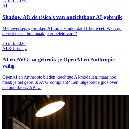
27
mrt. 2026
AI
Shadow AI: de risico's van onzichtbaar AI-gebruik
Medewerkers gebruiken AI-tools zonder dat IT het weet. Wat zijn
de risico's en hoe maak je er beleid voor?
25
mrt. 2026
AI & Privacy
AI en AVG: zo gebruik je OpenAI en Anthropic
veilig
OpenAI en Anthropic bieden krachtige AI-modellen, maar hoe
maak je het gebruik AVG-compliant? Een uitgebreide gids over
chatinterfaces, API-...