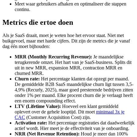
Meet waar gebruikers afhaken en optimaliseer die stappen
continu.
Metrics die ertoe doen
Als je SaaS draait, moet je weten hoe het ervoor staat. Niet met
buikgevoel, maar met harde cijfers. Dit zijn de metrics die je vanaf
dag één moet bijhouden:
MRR (Monthly Recurring Revenue):
Je maandelijkse
terugkerende omzet. Het hart van je SaaS-business. Splits dit
uit in new MRR, expansion MRR, contraction MRR en
churned MRR.
Churn rate:
Het percentage klanten dat opzegt per maand.
De gemiddelde B2B SaaS maandelijkse churn ligt tussen 3,5-
4,9% (Recurly, 2025), maar goed presterende bedrijven zitten
onder 1% per maand. Elke procent churn die je verlaagt heeft
een enorm compounding effect.
LTV (Lifetime Value):
Hoeveel een klant gemiddeld
oplevert over de gehele looptijd. Dit moet
minimaal 3x je
CAC
(Customer Acquisition Cost) zijn.
Activation rate:
Het percentage registraties dat daadwerkelijk
actief wordt. Hier meet je de effectiviteit van je onboarding.
NRR (Net Revenue Retention):
Houd je meer dan 100%