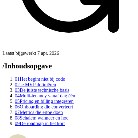
Laatst bijgewerkt 7 apr. 2026
/
Inhoudsopgave
01
Het begint niet bij code
02
Je MVP definiëren
03
De juiste technische basis
04
Multi-tenancy vanaf dag één
05
Pricing en billing integreren
06
Onboarding die converteert
07
Metrics die ertoe doen
08
Schalen: wanneer en hoe
09
De roadmap in het kort