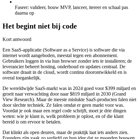
Faseer: valideer, bouw MVP, lanceer, itereer en schaal pas
daarna op
Het begint niet bij code
Kort antwoord
Een SaaS-applicatie (Software as a Service) is software die via
internet wordt aangeboden, meestal tegen een abonnement.
Gebruikers loggen in via hun browser zonder iets te installeren; de
leverancier beheert hosting, onderhoud en updates centraal. De
software draait in de cloud, wordt continu doorontwikkeld en is
overal toegankelijk.
De wereldwijde SaaS-markt was in 2024 goed voor $399 miljard en
groeit naar verwachting door naar $819 miljard in 2030 (Grand
View Research). Maar de meeste mislukte SaaS-producten falen niet
door slechte techniek. Ze falen omdat er geen markt voor was.
Voordat je ook maar een regel code schrijft, moet je drie dingen
weten: wie je klant is, welk probleem je oplost, en of die klant
bereid is om ervoor te betalen.
Dat klinkt als open deuren, maar de praktijk laat iets anders zien.
Founders zijn vaak zo verliefd op hun idee dat ze maanden bouwen