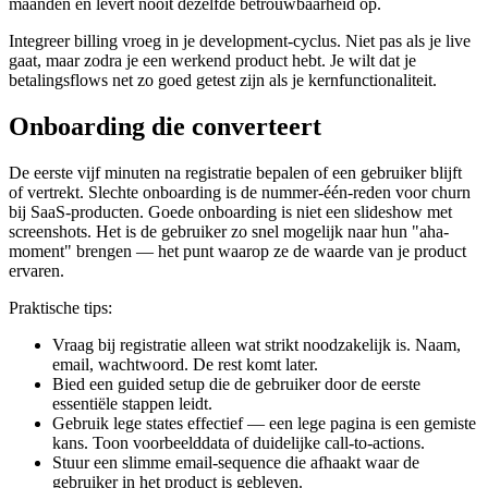
maanden en levert nooit dezelfde betrouwbaarheid op.
Integreer billing vroeg in je development-cyclus. Niet pas als je live
gaat, maar zodra je een werkend product hebt. Je wilt dat je
betalingsflows net zo goed getest zijn als je kernfunctionaliteit.
Onboarding die converteert
De eerste vijf minuten na registratie bepalen of een gebruiker blijft
of vertrekt. Slechte onboarding is de nummer-één-reden voor churn
bij SaaS-producten. Goede onboarding is niet een slideshow met
screenshots. Het is de gebruiker zo snel mogelijk naar hun "aha-
moment" brengen — het punt waarop ze de waarde van je product
ervaren.
Praktische tips:
Vraag bij registratie alleen wat strikt noodzakelijk is. Naam,
email, wachtwoord. De rest komt later.
Bied een guided setup die de gebruiker door de eerste
essentiële stappen leidt.
Gebruik lege states effectief — een lege pagina is een gemiste
kans. Toon voorbeelddata of duidelijke call-to-actions.
Stuur een slimme email-sequence die afhaakt waar de
gebruiker in het product is gebleven.