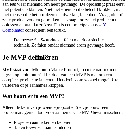
aan iets waar niemand om heeft gevraagd. De oplossing: praat eerst
met potentiele klanten. Niet met vrienden die beleefd knikken, maar
met mensen die het probleem daadwerkelijk hebben. Vraag niet of
ze je product zouden gebruiken — vraag hoe ze het probleem nu
oplossen en wat dat ze kost. Dit is een principe dat ook
Y
Combinator
consequent benadrukt.
De meeste SaaS-producten falen niet door slechte
techniek. Ze falen omdat niemand erom gevraagd heeft.
Je MVP definiëren
MVP staat voor Minimum Viable Product, maar de nadruk moet
liggen op "minimum". Het doel van een MVP is niet om een
compleet product te lanceren. Het doel is om zo snel mogelijk te
valideren of je aannames kloppen.
Wat hoort er in een MVP?
Alleen de kern van je waardepropositie. Stel: je bouwt een
projectmanagementtool voor aannemers. Je MVP bevat misschien:
Projecten aanmaken en beheren
Taken toewijzen aan teamleden