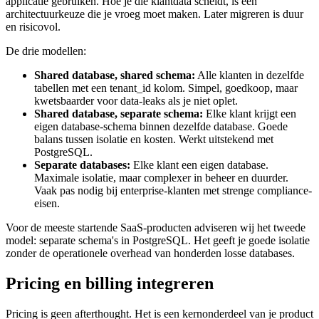
applicatie gebruiken. Hoe je die klantdata scheidt, is een
architectuurkeuze die je vroeg moet maken. Later migreren is duur
en risicovol.
De drie modellen:
Shared database, shared schema:
Alle klanten in dezelfde
tabellen met een tenant_id kolom. Simpel, goedkoop, maar
kwetsbaarder voor data-leaks als je niet oplet.
Shared database, separate schema:
Elke klant krijgt een
eigen database-schema binnen dezelfde database. Goede
balans tussen isolatie en kosten. Werkt uitstekend met
PostgreSQL.
Separate databases:
Elke klant een eigen database.
Maximale isolatie, maar complexer in beheer en duurder.
Vaak pas nodig bij enterprise-klanten met strenge compliance-
eisen.
Voor de meeste startende SaaS-producten adviseren wij het tweede
model: separate schema's in PostgreSQL. Het geeft je goede isolatie
zonder de operationele overhead van honderden losse databases.
Pricing en billing integreren
Pricing is geen afterthought. Het is een kernonderdeel van je product