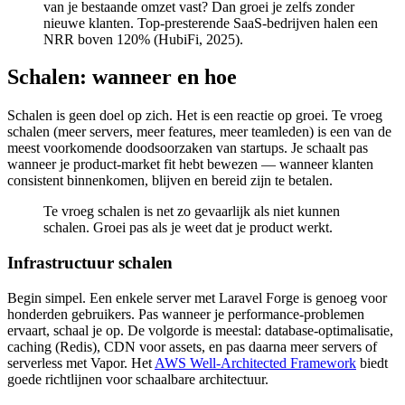
van je bestaande omzet vast? Dan groei je zelfs zonder
nieuwe klanten. Top-presterende SaaS-bedrijven halen een
NRR boven 120% (HubiFi, 2025).
Schalen: wanneer en hoe
Schalen is geen doel op zich. Het is een reactie op groei. Te vroeg
schalen (meer servers, meer features, meer teamleden) is een van de
meest voorkomende doodsoorzaken van startups. Je schaalt pas
wanneer je product-market fit hebt bewezen — wanneer klanten
consistent binnenkomen, blijven en bereid zijn te betalen.
Te vroeg schalen is net zo gevaarlijk als niet kunnen
schalen. Groei pas als je weet dat je product werkt.
Infrastructuur schalen
Begin simpel. Een enkele server met Laravel Forge is genoeg voor
honderden gebruikers. Pas wanneer je performance-problemen
ervaart, schaal je op. De volgorde is meestal: database-optimalisatie,
caching (Redis), CDN voor assets, en pas daarna meer servers of
serverless met Vapor. Het
AWS Well-Architected Framework
biedt
goede richtlijnen voor schaalbare architectuur.