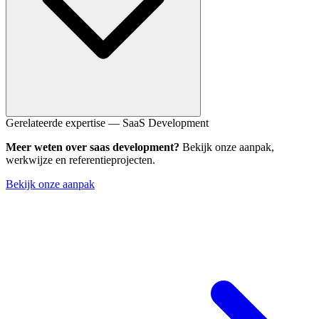
Wanneer je product-market fit hebt gevonden — betalende klanten
Gerelateerde expertise — SaaS Development
die terugkomen en aanbevelen. Technisch betekent het dat je
Meer weten over saas development?
Bekijk onze aanpak,
architectuur multi-tenancy, auto-scaling en monitoring aankan.
werkwijze en referentieprojecten.
Bekijk onze aanpak