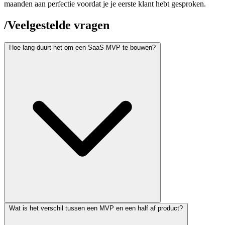
maanden aan perfectie voordat je je eerste klant hebt gesproken.
/
Veelgestelde vragen
Hoe lang duurt het om een SaaS MVP te bouwen?
Een goed MVP bouw je in 6 tot 12 weken. De nadruk ligt op
Wat is het verschil tussen een MVP en een half af product?
kernfunctionaliteit die je waardepropositie valideert. Features als