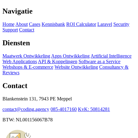
Navigatie
Home
About
Cases
Kennisbank
ROI Calculator
Laravel
Security
Support
Contact
Diensten
Maatwerk Ontwikkeling
Apps Ontwikkeling
Artificial Intelligence
Web Applications
API & Koppelingen
Software as a Service
Webshops & E-commerce
Website Ontwikkeling
Consultancy &
Reviews
Contact
Blankenstein 131, 7943 PE Meppel
contact@coding.agency
085-4017160
KvK: 50814281
BTW: NL001156067B78