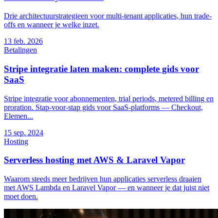
Drie architectuurstrategieen voor multi-tenant applicaties, hun trade-
offs en wanneer je welke inzet.
13
feb. 2026
Betalingen
Stripe integratie laten maken: complete gids voor
SaaS
Stripe integratie voor abonnementen, trial periods, metered billing en
proration. Stap-voor-stap gids voor SaaS-platforms — Checkout,
Elemen...
15
sep. 2024
Hosting
Serverless hosting met AWS & Laravel Vapor
Waarom steeds meer bedrijven hun applicaties serverless draaien
met AWS Lambda en Laravel Vapor — en wanneer je dat juist niet
moet doen.