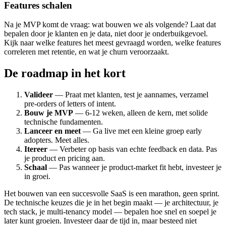
Features schalen
Na je MVP komt de vraag: wat bouwen we als volgende? Laat dat
bepalen door je klanten en je data, niet door je onderbuikgevoel.
Kijk naar welke features het meest gevraagd worden, welke features
correleren met retentie, en wat je churn veroorzaakt.
De roadmap in het kort
Valideer
— Praat met klanten, test je aannames, verzamel
pre-orders of letters of intent.
Bouw je MVP
— 6-12 weken, alleen de kern, met solide
technische fundamenten.
Lanceer en meet
— Ga live met een kleine groep early
adopters. Meet alles.
Itereer
— Verbeter op basis van echte feedback en data. Pas
je product en pricing aan.
Schaal
— Pas wanneer je product-market fit hebt, investeer je
in groei.
Het bouwen van een succesvolle SaaS is een marathon, geen sprint.
De technische keuzes die je in het begin maakt — je architectuur, je
tech stack, je multi-tenancy model — bepalen hoe snel en soepel je
later kunt groeien. Investeer daar de tijd in, maar besteed niet