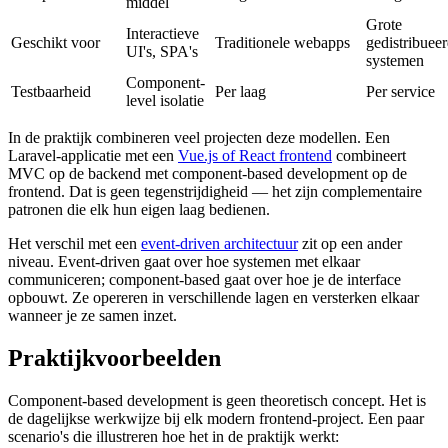
middel
Grote
Interactieve
Geschikt voor
Traditionele webapps
gedistribuee
UI's, SPA's
systemen
Component-
Testbaarheid
Per laag
Per service
level isolatie
In de praktijk combineren veel projecten deze modellen. Een
Laravel-applicatie met een
Vue.js of React frontend
combineert
MVC op de backend met component-based development op de
frontend. Dat is geen tegenstrijdigheid — het zijn complementaire
patronen die elk hun eigen laag bedienen.
Het verschil met een
event-driven architectuur
zit op een ander
niveau. Event-driven gaat over hoe systemen met elkaar
communiceren; component-based gaat over hoe je de interface
opbouwt. Ze opereren in verschillende lagen en versterken elkaar
wanneer je ze samen inzet.
Praktijkvoorbeelden
Component-based development is geen theoretisch concept. Het is
de dagelijkse werkwijze bij elk modern frontend-project. Een paar
scenario's die illustreren hoe het in de praktijk werkt: