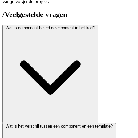
van je volgende project.
/
Veelgestelde vragen
Wat is component-based development in het kort?
Component-based development is een methode waarbij je software
Wat is het verschil tussen een component en een template?
opbouwt uit losgekoppelde, herbruikbare eenheden die elk hun
eigen markup, styling en logica bevatten. Frameworks zoals React,