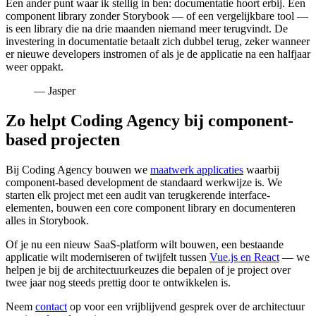
Een ander punt waar ik stellig in ben: documentatie hoort erbij. Een
component library zonder Storybook — of een vergelijkbare tool —
is een library die na drie maanden niemand meer terugvindt. De
investering in documentatie betaalt zich dubbel terug, zeker wanneer
er nieuwe developers instromen of als je de applicatie na een halfjaar
weer oppakt.
— Jasper
Zo helpt Coding Agency bij component-
based projecten
Bij Coding Agency bouwen we
maatwerk applicaties
waarbij
component-based development de standaard werkwijze is. We
starten elk project met een audit van terugkerende interface-
elementen, bouwen een core component library en documenteren
alles in Storybook.
Of je nu een nieuw SaaS-platform wilt bouwen, een bestaande
applicatie wilt moderniseren of twijfelt tussen
Vue.js en React
— we
helpen je bij de architectuurkeuzes die bepalen of je project over
twee jaar nog steeds prettig door te ontwikkelen is.
Neem
contact
op voor een vrijblijvend gesprek over de architectuur