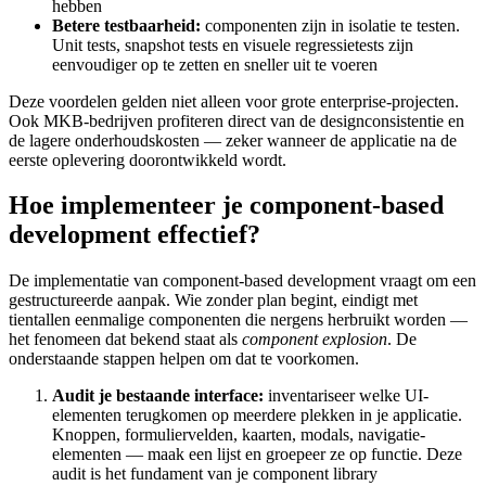
hebben
Betere testbaarheid:
componenten zijn in isolatie te testen.
Unit tests, snapshot tests en visuele regressietests zijn
eenvoudiger op te zetten en sneller uit te voeren
Deze voordelen gelden niet alleen voor grote enterprise-projecten.
Ook MKB-bedrijven profiteren direct van de designconsistentie en
de lagere onderhoudskosten — zeker wanneer de applicatie na de
eerste oplevering doorontwikkeld wordt.
Hoe implementeer je component-based
development effectief?
De implementatie van component-based development vraagt om een
gestructureerde aanpak. Wie zonder plan begint, eindigt met
tientallen eenmalige componenten die nergens herbruikt worden —
het fenomeen dat bekend staat als
component explosion
. De
onderstaande stappen helpen om dat te voorkomen.
Audit je bestaande interface:
inventariseer welke UI-
elementen terugkomen op meerdere plekken in je applicatie.
Knoppen, formuliervelden, kaarten, modals, navigatie-
elementen — maak een lijst en groepeer ze op functie. Deze
audit is het fundament van je component library