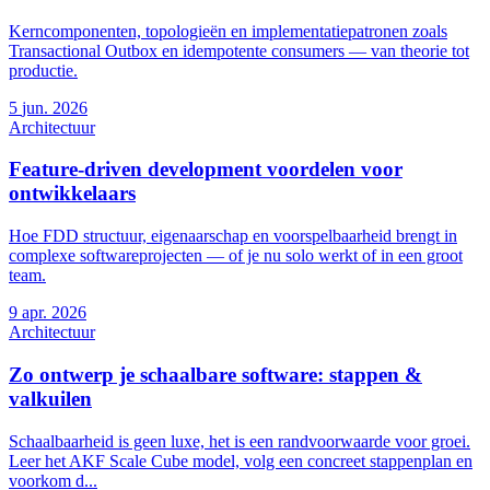
Kerncomponenten, topologieën en implementatiepatronen zoals
Transactional Outbox en idempotente consumers — van theorie tot
productie.
5
jun. 2026
Architectuur
Feature-driven development voordelen voor
ontwikkelaars
Hoe FDD structuur, eigenaarschap en voorspelbaarheid brengt in
complexe softwareprojecten — of je nu solo werkt of in een groot
team.
9
apr. 2026
Architectuur
Zo ontwerp je schaalbare software: stappen &
valkuilen
Schaalbaarheid is geen luxe, het is een randvoorwaarde voor groei.
Leer het AKF Scale Cube model, volg een concreet stappenplan en
voorkom d...