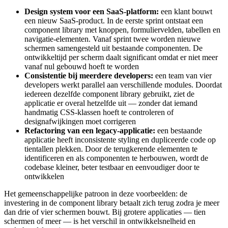
Design system voor een SaaS-platform:
een klant bouwt
een nieuw SaaS-product. In de eerste sprint ontstaat een
component library met knoppen, formuliervelden, tabellen en
navigatie-elementen. Vanaf sprint twee worden nieuwe
schermen samengesteld uit bestaande componenten. De
ontwikkeltijd per scherm daalt significant omdat er niet meer
vanaf nul gebouwd hoeft te worden
Consistentie bij meerdere developers:
een team van vier
developers werkt parallel aan verschillende modules. Doordat
iedereen dezelfde component library gebruikt, ziet de
applicatie er overal hetzelfde uit — zonder dat iemand
handmatig CSS-klassen hoeft te controleren of
designafwijkingen moet corrigeren
Refactoring van een legacy-applicatie:
een bestaande
applicatie heeft inconsistente styling en dupliceerde code op
tientallen plekken. Door de terugkerende elementen te
identificeren en als componenten te herbouwen, wordt de
codebase kleiner, beter testbaar en eenvoudiger door te
ontwikkelen
Het gemeenschappelijke patroon in deze voorbeelden: de
investering in de component library betaalt zich terug zodra je meer
dan drie of vier schermen bouwt. Bij grotere applicaties — tien
schermen of meer — is het verschil in ontwikkelsnelheid en