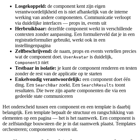
Losgekoppeld:
de component kent zijn eigen
verantwoordelijkheid en is niet afhankelijk van de interne
werking van andere componenten. Communicatie verloopt
via duidelijke interfaces — props in, events uit
Herbruikbaar:
dezelfde component werkt in verschillende
contexten zonder aanpassing. Een formulierveld dat je in een
registratieformulier gebruikt, werkt ook in een
instellingenpagina
Zelfbeschrijvend:
de naam, props en events vertellen precies
wat de component doet.
is duidelijk,
UserAvatar
niet
Component3
Testbaar in isolatie:
je kunt de component renderen en testen
zonder de rest van de applicatie op te starten
Enkelvoudig verantwoordelijk:
een component doet één
ding. Een
zoekt. Een
toont
SearchBar
SearchResults
resultaten. Die twee zijn aparte componenten die via een
gedeelde state communiceren
Het onderscheid tussen een component en een template is daarbij
belangrijk. Een template bepaalt de structuur en rangschikking van
elementen op een pagina — het is het raamwerk. Een component is
de zelfstandige bouwsteen die je in dat raamwerk plaatst. Templates
orchestreren; componenten voeren uit.