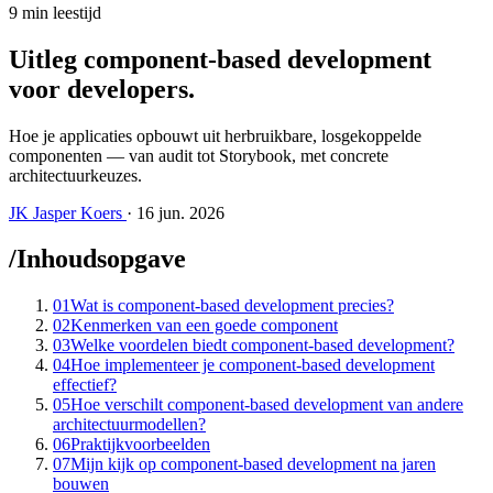
9 min leestijd
Uitleg component-based development
voor developers
.
Hoe je applicaties opbouwt uit herbruikbare, losgekoppelde
componenten — van audit tot Storybook, met concrete
architectuurkeuzes.
JK
Jasper Koers
·
16 jun. 2026
/
Inhoudsopgave
01
Wat is component-based development precies?
02
Kenmerken van een goede component
03
Welke voordelen biedt component-based development?
04
Hoe implementeer je component-based development
effectief?
05
Hoe verschilt component-based development van andere
architectuurmodellen?
06
Praktijkvoorbeelden
07
Mijn kijk op component-based development na jaren
bouwen