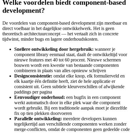
Welke voordelen biedt component-based
development?
De voordelen van component-based development zijn meetbaar en
direct voelbaar in het dagelijkse ontwikkelwerk. Het is geen
theoretisch architectuurconcept — het vertaalt zich in concrete
tijdwinst, minder bugs en lagere onderhoudskosten.
Snellere ontwikkeling door hergebruik:
wanneer je
component library eenmaal staat, daalt de ontwikkeltijd voor
nieuwe features met 40 tot 60 procent. Nieuwe schermen
bouwen wordt een kwestie van bestaande componenten
combineren in plaats van alles opnieuw schrijven
Designconsistentie:
omdat elke knop, elk formulierveld en
elk kaartje één definitie heeft, ziet de hele applicatie er
consistent uit. Geen subtiele kleurverschillen of afwijkende
paddings per pagina
Eenvoudiger onderhoud:
een bugfix in een component
werkt automatisch door in elke plek waar die component
wordt gebruikt. Bij een traditionele aanpak moet je diezelfde
fix op tien plekken doorvoeren
Parallelle ontwikkeling:
meerdere developers kunnen
tegelijkertijd aan verschillende componenten werken zonder
merge-conflicten, omdat de componenten geen gedeelde code