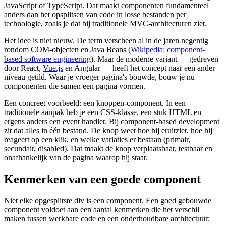
JavaScript of TypeScript. Dat maakt componenten fundamenteel
anders dan het opsplitsen van code in losse bestanden per
technologie, zoals je dat bij traditionele MVC-architecturen ziet.
Het idee is niet nieuw. De term verscheen al in de jaren negentig
rondom COM-objecten en Java Beans (
Wikipedia: component-
based software engineering
). Maar de moderne variant — gedreven
door React,
Vue.js
en Angular — heeft het concept naar een ander
niveau getild. Waar je vroeger pagina's bouwde, bouw je nu
componenten die samen een pagina vormen.
Een concreet voorbeeld: een knoppen-component. In een
traditionele aanpak heb je een CSS-klasse, een stuk HTML en
ergens anders een event handler. Bij component-based development
zit dat alles in één bestand. De knop weet hoe hij eruitziet, hoe hij
reageert op een klik, en welke variaties er bestaan (primair,
secundair, disabled). Dat maakt de knop verplaatsbaar, testbaar en
onafhankelijk van de pagina waarop hij staat.
Kenmerken van een goede component
Niet elke opgesplitste div is een component. Een goed gebouwde
component voldoet aan een aantal kenmerken die het verschil
maken tussen werkbare code en een onderhoudbare architectuur: