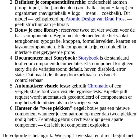
Definieer je componenthiërarchie:
onderscheid atomen
(knop, input, label), moleculen (zoekbalk = input + knop) en
organismen (navigatiebalk = logo + menu + zoekbalk). Dit
model — geïnspireerd op
Atomic Design van Brad Frost
—
geeft structuur aan je library
Bouw je core library:
reserveer twee tot vier weken voor de
basiscomponenten. Begin met de elementen die het vaakst
terugkomen: typografie, knoppen, formuliervelden, kaarten en
lay-outcomponenten. Elk component krijgt een duidelijke
interface met getypeerde props
Documenteer met Storybook:
Storybook
is de standaard
tool voor componentdocumentatie. Elk component krijgt een
story die de variaties toont: default, hover, disabled, error
state. Dat maakt de library doorzoekbaar en visueel
controleerbaar
Automatiseer visuele tests:
gebruik
Chromatic
of een
vergelijkbare tool voor visuele regressietests. Bij elke pull
request wordt automatisch gecontroleerd of componenten er
nog hetzelfde uitzien als in de vorige versie
Hanteer de "twee plekken"-regel:
bouw pas een nieuwe
component wanneer je een patroon op meer dan twee plekken
nodig hebt. Eenmalig gebruik rechtvaardigt geen aparte
component — dat leidt tot component explosion
De volgorde is belangrijk. Wie stap 1 overslaat en direct begint met