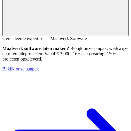
Ja. Component-based development is niet alleen voor grote
Gerelateerde expertise — Maatwerk Software
ondernemingen. MKB-bedrijven profiteren direct van de
Maatwerk software laten maken?
Bekijk onze aanpak, werkwijze
designconsistentie en de lagere onderhoudskosten die deze aanpak
en referentieprojecten. Vanaf € 3.000, 16+ jaar ervaring, 150+
oplevert.
projecten opgeleverd.
Bekijk onze aanpak