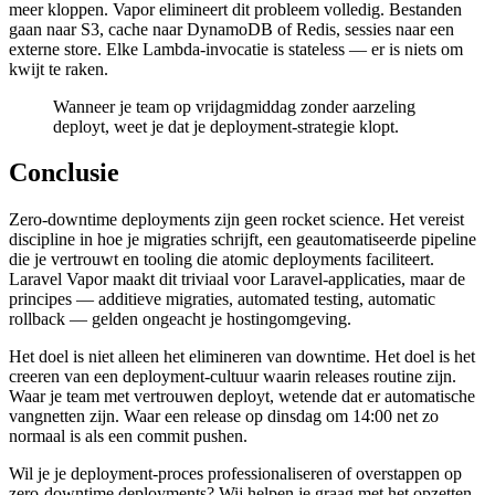
meer kloppen. Vapor elimineert dit probleem volledig. Bestanden
gaan naar S3, cache naar DynamoDB of Redis, sessies naar een
externe store. Elke Lambda-invocatie is stateless — er is niets om
kwijt te raken.
Wanneer je team op vrijdagmiddag zonder aarzeling
deployt, weet je dat je deployment-strategie klopt.
Conclusie
Zero-downtime deployments zijn geen rocket science. Het vereist
discipline in hoe je migraties schrijft, een geautomatiseerde pipeline
die je vertrouwt en tooling die atomic deployments faciliteert.
Laravel Vapor maakt dit triviaal voor Laravel-applicaties, maar de
principes — additieve migraties, automated testing, automatic
rollback — gelden ongeacht je hostingomgeving.
Het doel is niet alleen het elimineren van downtime. Het doel is het
creeren van een deployment-cultuur waarin releases routine zijn.
Waar je team met vertrouwen deployt, wetende dat er automatische
vangnetten zijn. Waar een release op dinsdag om 14:00 net zo
normaal is als een commit pushen.
Wil je je deployment-proces professionaliseren of overstappen op
zero-downtime deployments? Wij helpen je graag met het opzetten