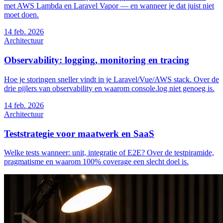
met AWS Lambda en Laravel Vapor — en wanneer je dat juist niet
moet doen.
14
feb. 2026
Architectuur
Observability: logging, monitoring en tracing
Hoe je storingen sneller vindt in je Laravel/Vue/AWS stack. Over de
drie pijlers van observability en waarom console.log niet genoeg is.
14
feb. 2026
Architectuur
Teststrategie voor maatwerk en SaaS
Welke tests wanneer: unit, integratie of E2E? Over de testpiramide,
pragmatisme en waarom 100% coverage een slecht doel is.