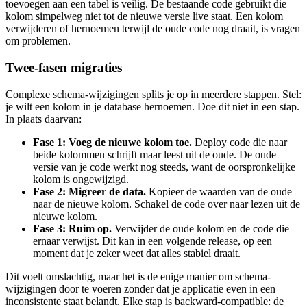
toevoegen aan een tabel is veilig. De bestaande code gebruikt die
kolom simpelweg niet tot de nieuwe versie live staat. Een kolom
verwijderen of hernoemen terwijl de oude code nog draait, is vragen
om problemen.
Twee-fasen migraties
Complexe schema-wijzigingen splits je op in meerdere stappen. Stel:
je wilt een kolom in je database hernoemen. Doe dit niet in een stap.
In plaats daarvan:
Fase 1: Voeg de nieuwe kolom toe.
Deploy code die naar
beide kolommen schrijft maar leest uit de oude. De oude
versie van je code werkt nog steeds, want de oorspronkelijke
kolom is ongewijzigd.
Fase 2: Migreer de data.
Kopieer de waarden van de oude
naar de nieuwe kolom. Schakel de code over naar lezen uit de
nieuwe kolom.
Fase 3: Ruim op.
Verwijder de oude kolom en de code die
ernaar verwijst. Dit kan in een volgende release, op een
moment dat je zeker weet dat alles stabiel draait.
Dit voelt omslachtig, maar het is de enige manier om schema-
wijzigingen door te voeren zonder dat je applicatie even in een
inconsistente staat belandt. Elke stap is backward-compatible: de