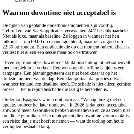
Waarom downtime niet acceptabel is
De tijden van geplande onderhoudsmomenten zijn voorbij.
Gebruikers van SaaS-applicaties verwachten 24/7 beschikbaarheid.
Niet als luxe, maar als baseline. Ze loggen in wanneer het hen
uitkomt — om 09:00 op maandagochtend, maar net zo goed om
22:30 op zondag. Een applicatie die op dat moment onbereikbaar is,
verliest niet alleen een sessie maar ook vertrouwen.
"Even vijf minuutjes downtime" klinkt onschuldig tot het samenvalt
met een piek in je verkeer. Een webshop die offline is tijdens een
campagne. Een planningsysteem dat niet bereikbaar is op het
drukste moment van de dag. Een klantportaal dat precies uitvalt
wanneer iemand een deadline heeft. De schade is niet alleen gemiste
omzet — het is reputatieschade die lastig te herstellen is.
Onderhoudspagina's waren ooit normaal. "We zijn bezig met een
update, probeer het later opnieuw." In 2026 is dat geen acceptabel
antwoord meer. Gebruikers hebben alternatieven en ze aarzelen niet
om die te gebruiken. Elke deployment die downtime veroorzaakt is
een risico dat je niet hoeft te nemen — want de tooling om het te
vermijden bestaat al lang.