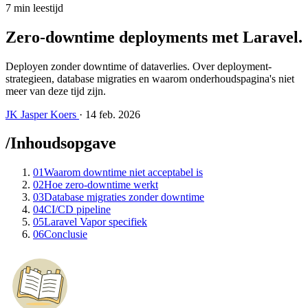
7 min leestijd
Zero-downtime deployments met Laravel
.
Deployen zonder downtime of dataverlies. Over deployment-
strategieen, database migraties en waarom onderhoudspagina's niet
meer van deze tijd zijn.
JK
Jasper Koers
·
14 feb. 2026
/
Inhoudsopgave
01
Waarom downtime niet acceptabel is
02
Hoe zero-downtime werkt
03
Database migraties zonder downtime
04
CI/CD pipeline
05
Laravel Vapor specifiek
06
Conclusie