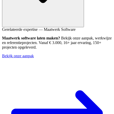
Door additieve migraties: voeg kolommen toe, verwijder ze niet.
Gerelateerde expertise — Maatwerk Software
Gebruik twee-fasen migraties voor complexere wijzigingen zodat de
Maatwerk software laten maken?
Bekijk onze aanpak, werkwijze
oude code nooit tegen een incompatibel schema draait.
en referentieprojecten. Vanaf € 3.000, 16+ jaar ervaring, 150+
projecten opgeleverd.
Bekijk onze aanpak