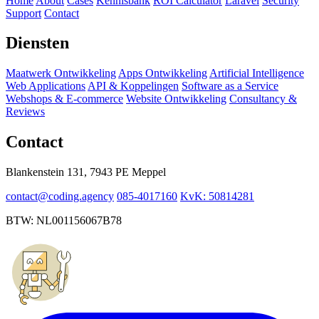
Home
About
Cases
Kennisbank
ROI Calculator
Laravel
Security
Support
Contact
Diensten
Maatwerk Ontwikkeling
Apps Ontwikkeling
Artificial Intelligence
Web Applications
API & Koppelingen
Software as a Service
Webshops & E-commerce
Website Ontwikkeling
Consultancy &
Reviews
Contact
Blankenstein 131, 7943 PE Meppel
contact@coding.agency
085-4017160
KvK: 50814281
BTW: NL001156067B78