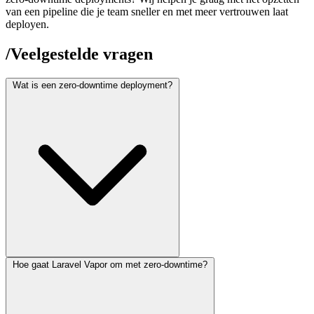
van een pipeline die je team sneller en met meer vertrouwen laat
deployen.
/
Veelgestelde vragen
Wat is een zero-downtime deployment?
De oude versie blijft draaien tot de nieuwe bewezen gezond is. Pas
Hoe gaat Laravel Vapor om met zero-downtime?
dan wordt verkeer omgeschakeld. Gebruikers merken niets — geen
onderhoudspagina of onbereikbaar moment.