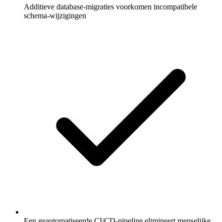
Additieve database-migraties voorkomen incompatibele
schema-wijzigingen
Een geautomatiseerde CI/CD-pipeline elimineert menselijke