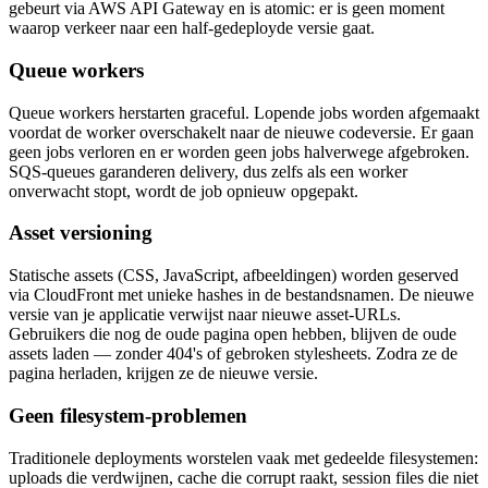
gebeurt via AWS API Gateway en is atomic: er is geen moment
waarop verkeer naar een half-gedeployde versie gaat.
Queue workers
Queue workers herstarten graceful. Lopende jobs worden afgemaakt
voordat de worker overschakelt naar de nieuwe codeversie. Er gaan
geen jobs verloren en er worden geen jobs halverwege afgebroken.
SQS-queues garanderen delivery, dus zelfs als een worker
onverwacht stopt, wordt de job opnieuw opgepakt.
Asset versioning
Statische assets (CSS, JavaScript, afbeeldingen) worden geserved
via CloudFront met unieke hashes in de bestandsnamen. De nieuwe
versie van je applicatie verwijst naar nieuwe asset-URLs.
Gebruikers die nog de oude pagina open hebben, blijven de oude
assets laden — zonder 404's of gebroken stylesheets. Zodra ze de
pagina herladen, krijgen ze de nieuwe versie.
Geen filesystem-problemen
Traditionele deployments worstelen vaak met gedeelde filesystemen:
uploads die verdwijnen, cache die corrupt raakt, session files die niet