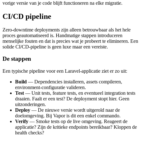
vorige versie van je code blijft functioneren na elke migratie.
CI/CD pipeline
Zero-downtime deployments zijn alleen betrouwbaar als het hele
proces geautomatiseerd is. Handmatige stappen introduceren
menselijke fouten en dat is precies wat je probeert te elimineren. Een
solide CI/CD-pipeline is geen luxe maar een vereiste.
De stappen
Een typische pipeline voor een Laravel-applicatie ziet er zo uit:
Build
— Dependencies installeren, assets compileren,
environment-configuratie valideren.
Test
— Unit tests, feature tests, en eventueel integration tests
draaien. Faalt er een test? De deployment stopt hier. Geen
uitzonderingen.
Deploy
— De nieuwe versie wordt uitgerold naar de
doelomgeving. Bij Vapor is dit een enkel commando.
Verify
— Smoke tests op de live omgeving. Reageert de
applicatie? Zijn de kritieke endpoints bereikbaar? Kloppen de
health checks?