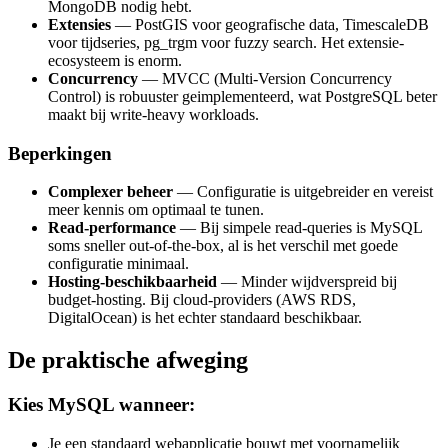
MongoDB nodig hebt.
Extensies
— PostGIS voor geografische data, TimescaleDB
voor tijdseries, pg_trgm voor fuzzy search. Het extensie-
ecosysteem is enorm.
Concurrency
— MVCC (Multi-Version Concurrency
Control) is robuuster geimplementeerd, wat PostgreSQL beter
maakt bij write-heavy workloads.
Beperkingen
Complexer beheer
— Configuratie is uitgebreider en vereist
meer kennis om optimaal te tunen.
Read-performance
— Bij simpele read-queries is MySQL
soms sneller out-of-the-box, al is het verschil met goede
configuratie minimaal.
Hosting-beschikbaarheid
— Minder wijdverspreid bij
budget-hosting. Bij cloud-providers (AWS RDS,
DigitalOcean) is het echter standaard beschikbaar.
De praktische afweging
Kies MySQL wanneer:
Je een standaard webapplicatie bouwt met voornamelijk