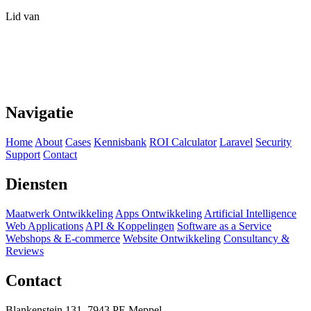
Lid van
Navigatie
Home
About
Cases
Kennisbank
ROI Calculator
Laravel
Security
Support
Contact
Diensten
Maatwerk Ontwikkeling
Apps Ontwikkeling
Artificial Intelligence
Web Applications
API & Koppelingen
Software as a Service
Webshops & E-commerce
Website Ontwikkeling
Consultancy &
Reviews
Contact
Blankenstein 131, 7943 PE Meppel