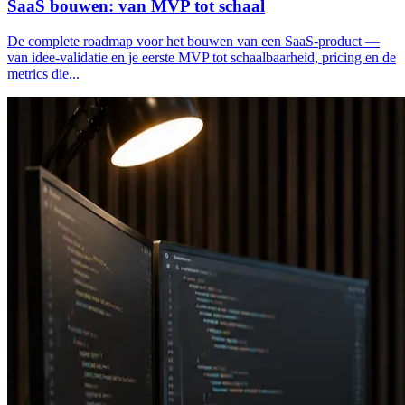
SaaS bouwen: van MVP tot schaal
De complete roadmap voor het bouwen van een SaaS-product —
van idee-validatie en je eerste MVP tot schaalbaarheid, pricing en de
metrics die...