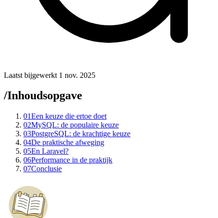
Laatst bijgewerkt 1 nov. 2025
/
Inhoudsopgave
01
Een keuze die ertoe doet
02
MySQL: de populaire keuze
03
PostgreSQL: de krachtige keuze
04
De praktische afweging
05
En Laravel?
06
Performance in de praktijk
07
Conclusie