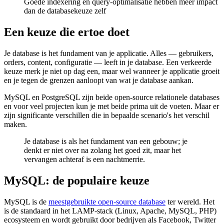
Goede indexering en query-optimalisatie hebben meer impact
dan de databasekeuze zelf
Een keuze die ertoe doet
Je database is het fundament van je applicatie. Alles — gebruikers,
orders, content, configuratie — leeft in je database. Een verkeerde
keuze merk je niet op dag een, maar wel wanneer je applicatie groeit
en je tegen de grenzen aanloopt van wat je database aankan.
MySQL en PostgreSQL zijn beide open-source relationele databases
en voor veel projecten kun je met beide prima uit de voeten. Maar er
zijn significante verschillen die in bepaalde scenario's het verschil
maken.
Je database is als het fundament van een gebouw; je
denkt er niet over na zolang het goed zit, maar het
vervangen achteraf is een nachtmerrie.
MySQL: de populaire keuze
MySQL is de
meestgebruikte open-source database
ter wereld. Het
is de standaard in het LAMP-stack (Linux, Apache, MySQL, PHP)
ecosysteem en wordt gebruikt door bedrijven als Facebook, Twitter