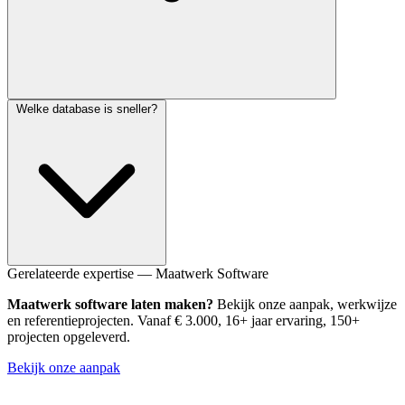
Technisch mogelijk maar het kost altijd meer tijd dan verwacht door
Welke database is sneller?
edge cases. Het advies is om aan het begin te kiezen en daarbij te
blijven. Beide databases worden uitstekend ondersteund door
Laravel.
Benchmarks vergelijken is misleidend. De performance hangt af van
Gerelateerde expertise — Maatwerk Software
je specifieke workload en indexering. Investeren in goede
Maatwerk software laten maken?
Bekijk onze aanpak, werkwijze
indexering en het vermijden van N+1 queries heeft meer impact dan
en referentieprojecten. Vanaf € 3.000, 16+ jaar ervaring, 150+
de databasekeuze.
projecten opgeleverd.
Bekijk onze aanpak