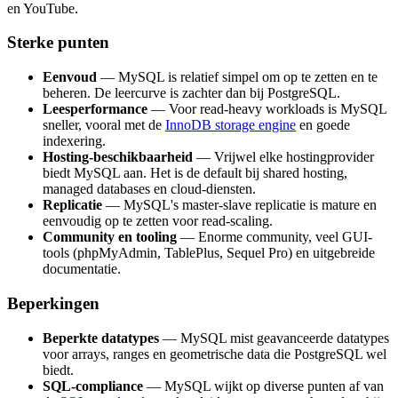
en YouTube.
Sterke punten
Eenvoud
— MySQL is relatief simpel om op te zetten en te
beheren. De leercurve is zachter dan bij PostgreSQL.
Leesperformance
— Voor read-heavy workloads is MySQL
sneller, vooral met de
InnoDB storage engine
en goede
indexering.
Hosting-beschikbaarheid
— Vrijwel elke hostingprovider
biedt MySQL aan. Het is de default bij shared hosting,
managed databases en cloud-diensten.
Replicatie
— MySQL's master-slave replicatie is mature en
eenvoudig op te zetten voor read-scaling.
Community en tooling
— Enorme community, veel GUI-
tools (phpMyAdmin, TablePlus, Sequel Pro) en uitgebreide
documentatie.
Beperkingen
Beperkte datatypes
— MySQL mist geavanceerde datatypes
voor arrays, ranges en geometrische data die PostgreSQL wel
biedt.
SQL-compliance
— MySQL wijkt op diverse punten af van