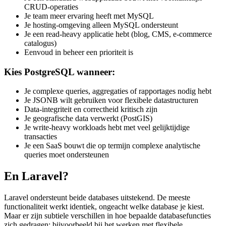
CRUD-operaties
Je team meer ervaring heeft met MySQL
Je hosting-omgeving alleen MySQL ondersteunt
Je een read-heavy applicatie hebt (blog, CMS, e-commerce
catalogus)
Eenvoud in beheer een prioriteit is
Kies PostgreSQL wanneer:
Je complexe queries, aggregaties of rapportages nodig hebt
Je JSONB wilt gebruiken voor flexibele datastructuren
Data-integriteit en correctheid kritisch zijn
Je geografische data verwerkt (PostGIS)
Je write-heavy workloads hebt met veel gelijktijdige
transacties
Je een SaaS bouwt die op termijn complexe analytische
queries moet ondersteunen
En Laravel?
Laravel ondersteunt beide databases uitstekend. De meeste
functionaliteit werkt identiek, ongeacht welke database je kiest.
Maar er zijn subtiele verschillen in hoe bepaalde databasefuncties
zich gedragen; bijvoorbeeld bij het werken met flexibele