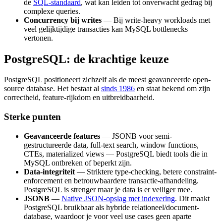
de
SQL-standaard
, wat kan leiden tot onverwacht gedrag bij
complexe queries.
Concurrency bij writes
— Bij write-heavy workloads met
veel gelijktijdige transacties kan MySQL bottlenecks
vertonen.
PostgreSQL: de krachtige keuze
PostgreSQL positioneert zichzelf als de meest geavanceerde open-
source database. Het bestaat al
sinds 1986
en staat bekend om zijn
correctheid, feature-rijkdom en uitbreidbaarheid.
Sterke punten
Geavanceerde features
— JSONB voor semi-
gestructureerde data, full-text search, window functions,
CTEs, materialized views — PostgreSQL biedt tools die in
MySQL ontbreken of beperkt zijn.
Data-integriteit
— Striktere type-checking, betere constraint-
enforcement en betrouwbaardere transactie-afhandeling.
PostgreSQL is strenger maar je data is er veiliger mee.
JSONB
—
Native JSON-opslag met indexering
. Dit maakt
PostgreSQL bruikbaar als hybride relationeel/document-
database, waardoor je voor veel use cases geen aparte