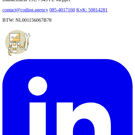
contact@coding.agency
085-4017160
KvK: 50814281
BTW: NL001156067B78