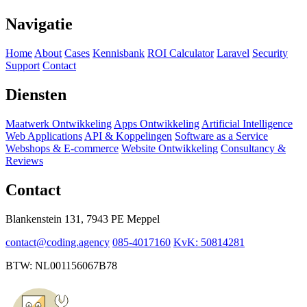
Navigatie
Home
About
Cases
Kennisbank
ROI Calculator
Laravel
Security
Support
Contact
Diensten
Maatwerk Ontwikkeling
Apps Ontwikkeling
Artificial Intelligence
Web Applications
API & Koppelingen
Software as a Service
Webshops & E-commerce
Website Ontwikkeling
Consultancy &
Reviews
Contact
Blankenstein 131, 7943 PE Meppel
contact@coding.agency
085-4017160
KvK: 50814281
BTW: NL001156067B78