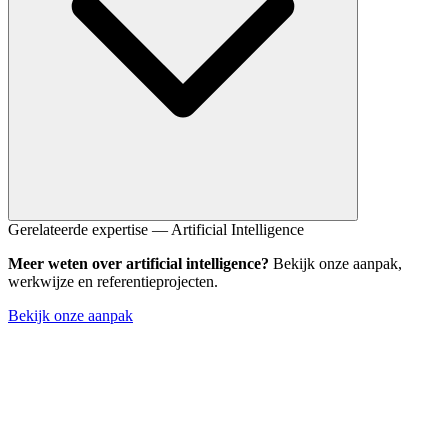
RAG minimaliseert hallucinaties doordat de AI alleen antwoordt op
Gerelateerde expertise — Artificial Intelligence
basis van jouw bronnen. Het systeem verwijst naar specifieke
Meer weten over artificial intelligence?
Bekijk onze aanpak,
documenten en geeft eerlijk aan wanneer het antwoord niet in de
werkwijze en referentieprojecten.
bronnen te vinden is.
Bekijk onze aanpak