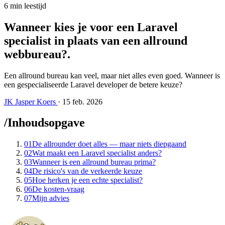
6 min leestijd
Wanneer kies je voor een Laravel
specialist in plaats van een allround
webbureau?
.
Een allround bureau kan veel, maar niet alles even goed. Wanneer is
een gespecialiseerde Laravel developer de betere keuze?
JK
Jasper Koers
·
15 feb. 2026
/
Inhoudsopgave
01
De allrounder doet alles — maar niets diepgaand
02
Wat maakt een Laravel specialist anders?
03
Wanneer is een allround bureau prima?
04
De risico's van de verkeerde keuze
05
Hoe herken je een echte specialist?
06
De kosten-vraag
07
Mijn advies