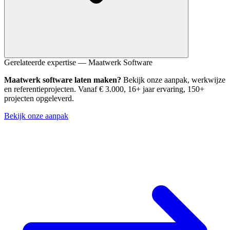
Het uurtarief kan vergelijkbaar zijn, maar de totale projectkosten zijn
Gerelateerde expertise — Maatwerk Software
vaak lager. Een specialist werkt sneller door diepere kennis, maakt
Maatwerk software laten maken?
Bekijk onze aanpak, werkwijze
minder fouten en levert code die goedkoper te onderhouden is.
en referentieprojecten. Vanaf € 3.000, 16+ jaar ervaring, 150+
projecten opgeleverd.
Bekijk onze aanpak