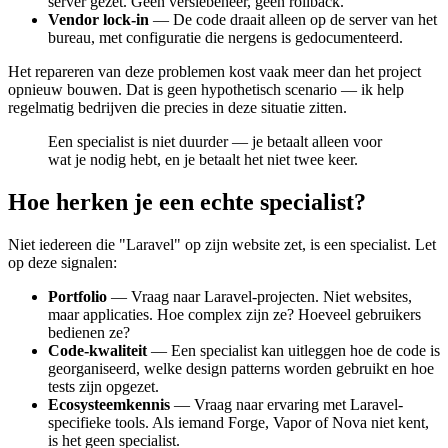
server gezet. Geen versiebeheer, geen rollback.
Vendor lock-in
— De code draait alleen op de server van het
bureau, met configuratie die nergens is gedocumenteerd.
Het repareren van deze problemen kost vaak meer dan het project
opnieuw bouwen. Dat is geen hypothetisch scenario — ik help
regelmatig bedrijven die precies in deze situatie zitten.
Een specialist is niet duurder — je betaalt alleen voor
wat je nodig hebt, en je betaalt het niet twee keer.
Hoe herken je een echte specialist?
Niet iedereen die "Laravel" op zijn website zet, is een specialist. Let
op deze signalen:
Portfolio
— Vraag naar Laravel-projecten. Niet websites,
maar applicaties. Hoe complex zijn ze? Hoeveel gebruikers
bedienen ze?
Code-kwaliteit
— Een specialist kan uitleggen hoe de code is
georganiseerd, welke design patterns worden gebruikt en hoe
tests zijn opgezet.
Ecosysteemkennis
— Vraag naar ervaring met Laravel-
specifieke tools. Als iemand Forge, Vapor of Nova niet kent,
is het geen specialist.