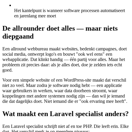
Het kantelpunt is wanneer software processen automatiseert
en jarenlang mee moet
De allrounder doet alles — maar niets
diepgaand
Een allround webbureau maakt websites, bedenkt campagnes, doet
social media, ontwerpt logo's en bouwt "ook wel eens" een
webapplicatie. Dat klinkt handig — één partij voor alles. Maar het
probleem zit precies daar: als je alles doet, doe je zelden iets echt
goed.
Voor een simpele website of een WordPress-site maakt dat verschil
niet zo veel. Maar zodra je software nodig hebt — een applicatie
waar gebruikers in werken, waar data doorheen stroomt, waar
koppelingen met andere systemen nodig zijn — dan wil je iemand
die dat dagelijks doet. Niet iemand die er "ook ervaring mee heeft".
Wat maakt een Laravel specialist anders?
Een Laravel specialist schrijft niet af en toe PHP. Die leeft erin. Elke
dag. Het verschil merk je op meerdere niveaus: