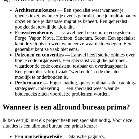
Architectuurkeuzes
— Een specialist weet wanneer je
queues inzet, wanneer je events gebruikt, hoe je multi-tenancy
opzet en hoe je database-migraties beheert. Een generalist
googlet dat terwijl de klok tikt.
Ecosysteemkennis
— Laravel heeft een enorm ecosysteem:
Forge, Vapor, Nova, Horizon, Sanctum, Scout. Een specialist
kent deze tools en weet wanneer ze waarde toevoegen. Een
generalist kent ze vaak niet eens.
Patronen en conventies
— Laravel heeft sterke opinies over
hoe je code organiseert. Een specialist volgt die patronen,
waardoor de code consistent, testbaar en overdraagbaar is.
Een generalist schrijft vaak "werkende" code die later
moeilijk te onderhouden is.
Performance
— Eager loading, query optimalisatie, caching-
strategieën, indexering — een specialist weet waar de
bottlenecks zitten voordat ze problemen worden.
Wanneer is een allround bureau prima?
Ik ben eerlijk: niet elk project heeft een specialist nodig. Voor deze
situaties is een allround bureau een prima keuze:
Een marketingwebsite
— Statische pagina's,