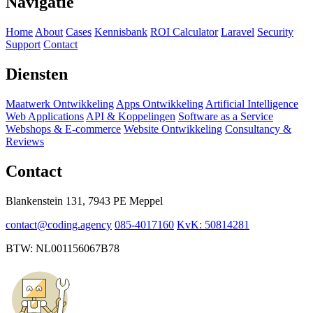
Navigatie
Home
About
Cases
Kennisbank
ROI Calculator
Laravel
Security
Support
Contact
Diensten
Maatwerk Ontwikkeling
Apps Ontwikkeling
Artificial Intelligence
Web Applications
API & Koppelingen
Software as a Service
Webshops & E-commerce
Website Ontwikkeling
Consultancy &
Reviews
Contact
Blankenstein 131, 7943 PE Meppel
contact@coding.agency
085-4017160
KvK: 50814281
BTW: NL001156067B78