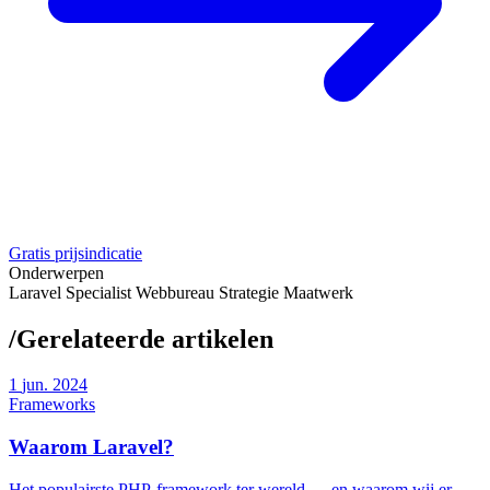
Gratis prijsindicatie
Onderwerpen
Laravel
Specialist
Webbureau
Strategie
Maatwerk
/
Gerelateerde artikelen
1
jun. 2024
Frameworks
Waarom Laravel?
Het populairste PHP-framework ter wereld — en waarom wij er