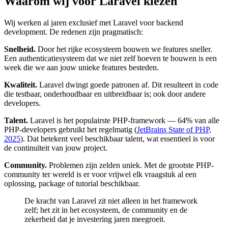
Waarom wij voor Laravel kiezen
Wij werken al jaren exclusief met Laravel voor backend
development. De redenen zijn pragmatisch:
Snelheid.
Door het rijke ecosysteem bouwen we features sneller.
Een authenticatiesysteem dat we niet zelf hoeven te bouwen is een
week die we aan jouw unieke features besteden.
Kwaliteit.
Laravel dwingt goede patronen af. Dit resulteert in code
die testbaar, onderhoudbaar en uitbreidbaar is; ook door andere
developers.
Talent.
Laravel is het populairste PHP-framework — 64% van alle
PHP-developers gebruikt het regelmatig (
JetBrains State of PHP,
2025
). Dat betekent veel beschikbaar talent, wat essentieel is voor
de continuïteit van jouw project.
Community.
Problemen zijn zelden uniek. Met de grootste PHP-
community ter wereld is er voor vrijwel elk vraagstuk al een
oplossing, package of tutorial beschikbaar.
De kracht van Laravel zit niet alleen in het framework
zelf; het zit in het ecosysteem, de community en de
zekerheid dat je investering jaren meegroeit.