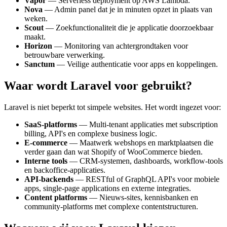
Vapor
— Serverless deployment op AWS Lambda.
Nova
— Admin panel dat je in minuten opzet in plaats van
weken.
Scout
— Zoekfunctionaliteit die je applicatie doorzoekbaar
maakt.
Horizon
— Monitoring van achtergrondtaken voor
betrouwbare verwerking.
Sanctum
— Veilige authenticatie voor apps en koppelingen.
Waar wordt Laravel voor gebruikt?
Laravel is niet beperkt tot simpele websites. Het wordt ingezet voor:
SaaS-platforms
— Multi-tenant applicaties met subscription
billing, API's en complexe business logic.
E-commerce
— Maatwerk webshops en marktplaatsen die
verder gaan dan wat Shopify of WooCommerce bieden.
Interne tools
— CRM-systemen, dashboards, workflow-tools
en backoffice-applicaties.
API-backends
— RESTful of GraphQL API's voor mobiele
apps, single-page applications en externe integraties.
Content platforms
— Nieuws-sites, kennisbanken en
community-platforms met complexe contentstructuren.