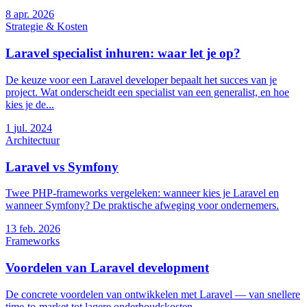
8
apr. 2026
Strategie & Kosten
Laravel specialist inhuren: waar let je op?
De keuze voor een Laravel developer bepaalt het succes van je
project. Wat onderscheidt een specialist van een generalist, en hoe
kies je de...
1
jul. 2024
Architectuur
Laravel vs Symfony
Twee PHP-frameworks vergeleken: wanneer kies je Laravel en
wanneer Symfony? De praktische afweging voor ondernemers.
13
feb. 2026
Frameworks
Voordelen van Laravel development
De concrete voordelen van ontwikkelen met Laravel — van snellere
time-to-market tot lagere onderhoudskosten.