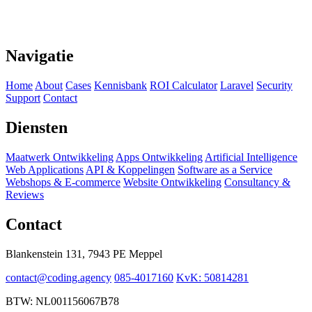
Navigatie
Home
About
Cases
Kennisbank
ROI Calculator
Laravel
Security
Support
Contact
Diensten
Maatwerk Ontwikkeling
Apps Ontwikkeling
Artificial Intelligence
Web Applications
API & Koppelingen
Software as a Service
Webshops & E-commerce
Website Ontwikkeling
Consultancy &
Reviews
Contact
Blankenstein 131, 7943 PE Meppel
contact@coding.agency
085-4017160
KvK: 50814281
BTW: NL001156067B78