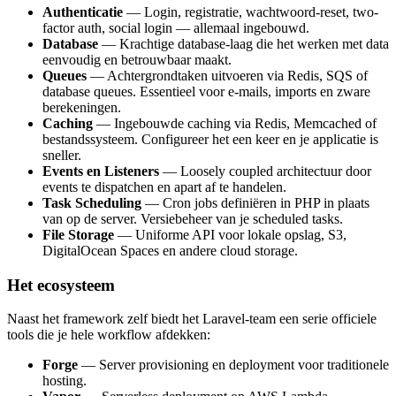
Authenticatie
— Login, registratie, wachtwoord-reset, two-
factor auth, social login — allemaal ingebouwd.
Database
— Krachtige database-laag die het werken met data
eenvoudig en betrouwbaar maakt.
Queues
— Achtergrondtaken uitvoeren via Redis, SQS of
database queues. Essentieel voor e-mails, imports en zware
berekeningen.
Caching
— Ingebouwde caching via Redis, Memcached of
bestandssysteem. Configureer het een keer en je applicatie is
sneller.
Events en Listeners
— Loosely coupled architectuur door
events te dispatchen en apart af te handelen.
Task Scheduling
— Cron jobs definiëren in PHP in plaats
van op de server. Versiebeheer van je scheduled tasks.
File Storage
— Uniforme API voor lokale opslag, S3,
DigitalOcean Spaces en andere cloud storage.
Het ecosysteem
Naast het framework zelf biedt het Laravel-team een serie officiele
tools die je hele workflow afdekken:
Forge
— Server provisioning en deployment voor traditionele
hosting.