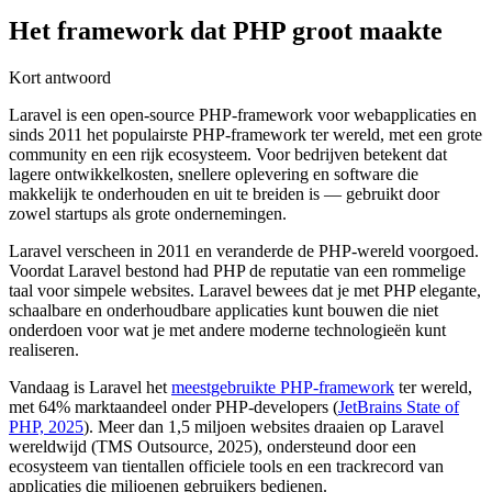
Het framework dat PHP groot maakte
Kort antwoord
Laravel is een open-source PHP-framework voor webapplicaties en
sinds 2011 het populairste PHP-framework ter wereld, met een grote
community en een rijk ecosysteem. Voor bedrijven betekent dat
lagere ontwikkelkosten, snellere oplevering en software die
makkelijk te onderhouden en uit te breiden is — gebruikt door
zowel startups als grote ondernemingen.
Laravel verscheen in 2011 en veranderde de PHP-wereld voorgoed.
Voordat Laravel bestond had PHP de reputatie van een rommelige
taal voor simpele websites. Laravel bewees dat je met PHP elegante,
schaalbare en onderhoudbare applicaties kunt bouwen die niet
onderdoen voor wat je met andere moderne technologieën kunt
realiseren.
Vandaag is Laravel het
meestgebruikte PHP-framework
ter wereld,
met 64% marktaandeel onder PHP-developers (
JetBrains State of
PHP, 2025
). Meer dan 1,5 miljoen websites draaien op Laravel
wereldwijd (TMS Outsource, 2025), ondersteund door een
ecosysteem van tientallen officiele tools en een trackrecord van
applicaties die miljoenen gebruikers bedienen.