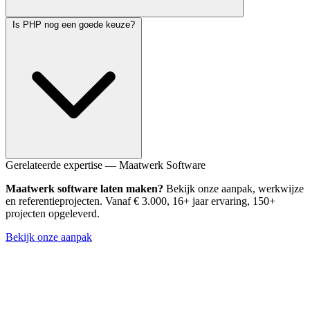
De focus op developer experience. Elke feature is geoptimaliseerd
Is PHP nog een goede keuze?
voor leesbare, expressieve code. Daarnaast biedt Laravel een
ecosysteem van officiele tools van Forge tot Nova en Vapor.
Absoluut. PHP draait op meer dan 75% van het web. Laravel biedt
Gerelateerde expertise — Maatwerk Software
tooling die niet onderdoet voor andere moderne technologieen. De
Maatwerk software laten maken?
Bekijk onze aanpak, werkwijze
combinatie is bewezen, schaalbaar en onderhoudbaar.
en referentieprojecten. Vanaf € 3.000, 16+ jaar ervaring, 150+
projecten opgeleverd.
Bekijk onze aanpak