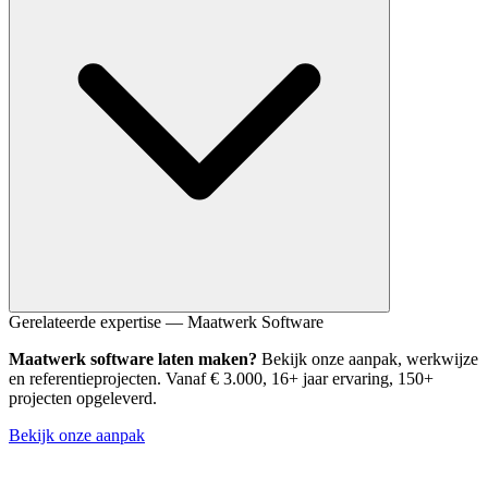
Maakindustrie, logistiek, agrarisch, zakelijke dienstverlening en
Gerelateerde expertise — Maatwerk Software
zorg. Van digitale registratiesystemen tot klantportalen en B2B-
Maatwerk software laten maken?
Bekijk onze aanpak, werkwijze
bestelomgevingen.
en referentieprojecten. Vanaf € 3.000, 16+ jaar ervaring, 150+
projecten opgeleverd.
Bekijk onze aanpak