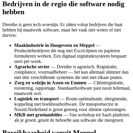
Bedrijven in de regio die software nodig
hebben
Drenthe is geen tech-woestijn. Er zitten volop bedrijven die baat
hebben bij maatwerk software, maar het vaak niet weten of niet
durven:
Maakindustrie in Hoogeveen en Meppel
—
Productiebedrijven die nog met Excel-lijsten en papieren
formulieren werken. Een digitaal registratiesysteem bespaart
uren per week.
Agrarische sector
— Drenthe is agrarisch. Registratie,
compliance, voorraadbeheer — het kan allemaal slimmer dan
met drie verschillende systemen die niet met elkaar praten.
Zorg en welzijn in Assen en Emmen
— Cliëntregistratie,
roostering, rapportage. Standaardsoftware past nooit helemaal,
maatwerk wel.
Logistiek en transport
— Route-optimalisatie, ritregistratie,
koppeling met boekhoudsoftware. De transportsector in
Noord-Nederland is groot genoeg voor slimme oplossingen.
MKB met groeiambities
— Van webshop tot SaaS-platform:
als je groeit, groeit de behoefte aan software die meegroeit.
Bereikbaarheid vanuit Meppel