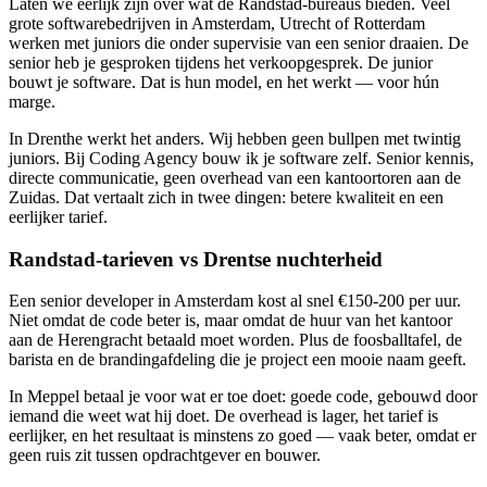
Laten we eerlijk zijn over wat de Randstad-bureaus bieden. Veel
grote softwarebedrijven in Amsterdam, Utrecht of Rotterdam
werken met juniors die onder supervisie van een senior draaien. De
senior heb je gesproken tijdens het verkoopgesprek. De junior
bouwt je software. Dat is hun model, en het werkt — voor hún
marge.
In Drenthe werkt het anders. Wij hebben geen bullpen met twintig
juniors. Bij Coding Agency bouw ik je software zelf. Senior kennis,
directe communicatie, geen overhead van een kantoortoren aan de
Zuidas. Dat vertaalt zich in twee dingen: betere kwaliteit en een
eerlijker tarief.
Randstad-tarieven vs Drentse nuchterheid
Een senior developer in Amsterdam kost al snel €150-200 per uur.
Niet omdat de code beter is, maar omdat de huur van het kantoor
aan de Herengracht betaald moet worden. Plus de foosballtafel, de
barista en de brandingafdeling die je project een mooie naam geeft.
In Meppel betaal je voor wat er toe doet: goede code, gebouwd door
iemand die weet wat hij doet. De overhead is lager, het tarief is
eerlijker, en het resultaat is minstens zo goed — vaak beter, omdat er
geen ruis zit tussen opdrachtgever en bouwer.