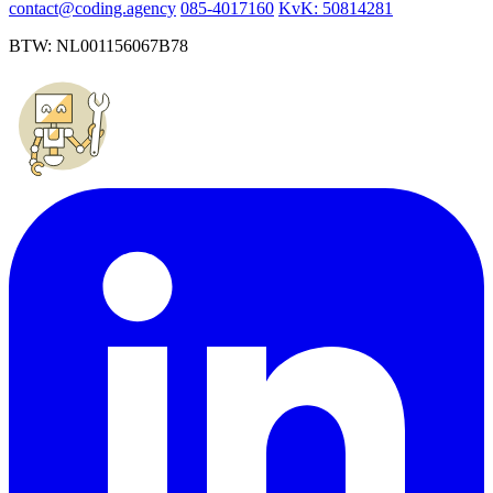
contact@coding.agency
085-4017160
KvK: 50814281
BTW: NL001156067B78