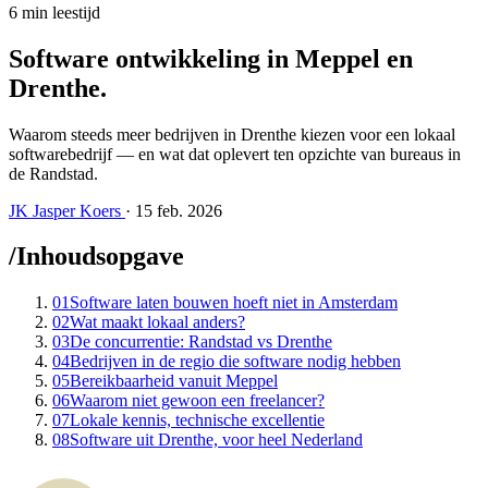
6 min leestijd
Software ontwikkeling in Meppel en
Drenthe
.
Waarom steeds meer bedrijven in Drenthe kiezen voor een lokaal
softwarebedrijf — en wat dat oplevert ten opzichte van bureaus in
de Randstad.
JK
Jasper Koers
·
15 feb. 2026
/
Inhoudsopgave
01
Software laten bouwen hoeft niet in Amsterdam
02
Wat maakt lokaal anders?
03
De concurrentie: Randstad vs Drenthe
04
Bedrijven in de regio die software nodig hebben
05
Bereikbaarheid vanuit Meppel
06
Waarom niet gewoon een freelancer?
07
Lokale kennis, technische excellentie
08
Software uit Drenthe, voor heel Nederland