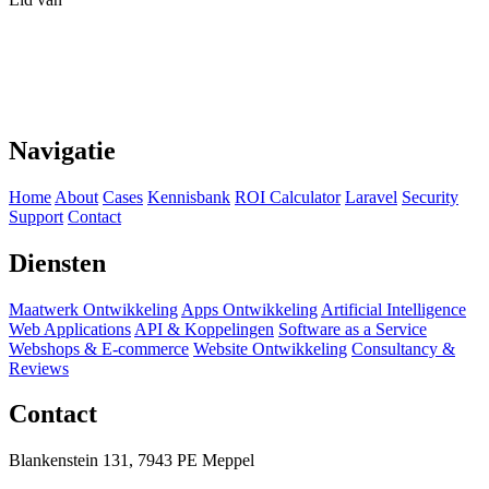
Navigatie
Home
About
Cases
Kennisbank
ROI Calculator
Laravel
Security
Support
Contact
Diensten
Maatwerk Ontwikkeling
Apps Ontwikkeling
Artificial Intelligence
Web Applications
API & Koppelingen
Software as a Service
Webshops & E-commerce
Website Ontwikkeling
Consultancy &
Reviews
Contact
Blankenstein 131, 7943 PE Meppel