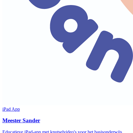
iPad App
Meester Sander
Educatieve iPad-app met knutselvideo's voor het basisonderwijs.