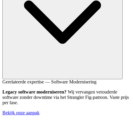
Legacy systemen zijn ooit op maat gebouwd omdat standaard
Gerelateerde expertise — Software Modernisering
pakketten niet volstonden. Die reden is vaak nog steeds geldig.
Legacy software moderniseren?
Wij vervangen verouderde
Maatwerk sluit exact aan op je werkprocessen en je behoudt
software zonder downtime via het Strangler Fig-patroon. Vaste prijs
controle over data en roadmap.
per fase.
Bekijk onze aanpak