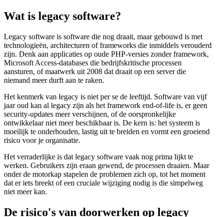
Wat is legacy software?
Legacy software is software die nog draait, maar gebouwd is met
technologieën, architecturen of frameworks die inmiddels verouderd
zijn. Denk aan applicaties op oude PHP-versies zonder framework,
Microsoft Access-databases die bedrijfskritische processen
aansturen, of maatwerk uit 2008 dat draait op een server die
niemand meer durft aan te raken.
Het kenmerk van legacy is niet per se de leeftijd. Software van vijf
jaar oud kan al legacy zijn als het framework end-of-life is, er geen
security-updates meer verschijnen, of de oorspronkelijke
ontwikkelaar niet meer beschikbaar is. De kern is: het systeem is
moeilijk te onderhouden, lastig uit te breiden en vormt een groeiend
risico voor je organisatie.
Het verraderlijke is dat legacy software vaak nog prima lijkt te
werken. Gebruikers zijn eraan gewend, de processen draaien. Maar
onder de motorkap stapelen de problemen zich op, tot het moment
dat er iets breekt of een cruciale wijziging nodig is die simpelweg
niet meer kan.
De risico's van doorwerken op legacy