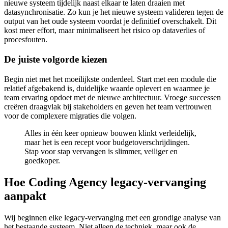
nieuwe systeem tijdelijk naast elkaar te laten draaien met
datasynchronisatie. Zo kun je het nieuwe systeem valideren tegen de
output van het oude systeem voordat je definitief overschakelt. Dit
kost meer effort, maar minimaliseert het risico op dataverlies of
procesfouten.
De juiste volgorde kiezen
Begin niet met het moeilijkste onderdeel. Start met een module die
relatief afgebakend is, duidelijke waarde oplevert en waarmee je
team ervaring opdoet met de nieuwe architectuur. Vroege successen
creëren draagvlak bij stakeholders en geven het team vertrouwen
voor de complexere migraties die volgen.
Alles in één keer opnieuw bouwen klinkt verleidelijk,
maar het is een recept voor budgetoverschrijdingen.
Stap voor stap vervangen is slimmer, veiliger en
goedkoper.
Hoe Coding Agency legacy-vervanging
aanpakt
Wij beginnen elke legacy-vervanging met een grondige analyse van
het bestaande systeem. Niet alleen de techniek, maar ook de