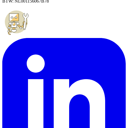
BTW: NL001156067B78