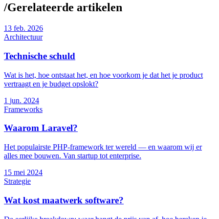
/
Gerelateerde artikelen
13
feb. 2026
Architectuur
Technische schuld
Wat is het, hoe ontstaat het, en hoe voorkom je dat het je product
vertraagt en je budget opslokt?
1
jun. 2024
Frameworks
Waarom Laravel?
Het populairste PHP-framework ter wereld — en waarom wij er
alles mee bouwen. Van startup tot enterprise.
15
mei 2024
Strategie
Wat kost maatwerk software?