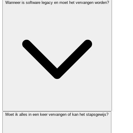
Wanneer is software legacy en moet het vervangen worden?
Software is legacy wanneer het framework end-of-life is, er geen
Moet ik alles in een keer vervangen of kan het stapsgewijs?
security-updates meer verschijnen, de oorspronkelijke ontwikkelaar
niet meer beschikbaar is, of uitbreidingen buitenproportioneel duur
worden. Het gaat om onderhoudbaarheid, niet om leeftijd.