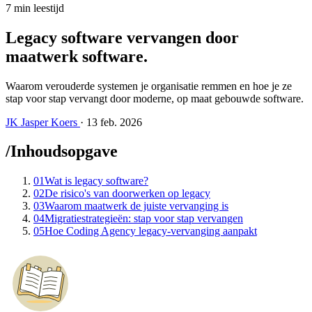
7 min leestijd
Legacy software vervangen door
maatwerk software
.
Waarom verouderde systemen je organisatie remmen en hoe je ze
stap voor stap vervangt door moderne, op maat gebouwde software.
JK
Jasper Koers
·
13 feb. 2026
/
Inhoudsopgave
01
Wat is legacy software?
02
De risico's van doorwerken op legacy
03
Waarom maatwerk de juiste vervanging is
04
Migratiestrategieën: stap voor stap vervangen
05
Hoe Coding Agency legacy-vervanging aanpakt