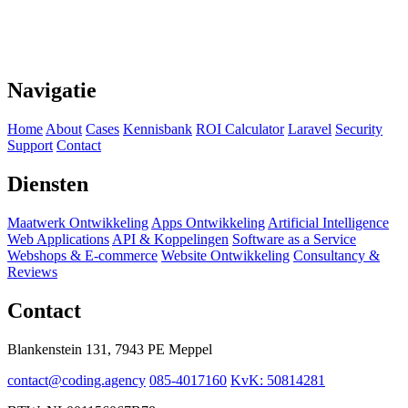
Navigatie
Home
About
Cases
Kennisbank
ROI Calculator
Laravel
Security
Support
Contact
Diensten
Maatwerk Ontwikkeling
Apps Ontwikkeling
Artificial Intelligence
Web Applications
API & Koppelingen
Software as a Service
Webshops & E-commerce
Website Ontwikkeling
Consultancy &
Reviews
Contact
Blankenstein 131, 7943 PE Meppel
contact@coding.agency
085-4017160
KvK: 50814281