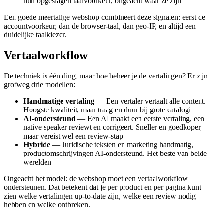
hun opgeslagen taalvoorkeur, ongeacht waar ze zijn
Een goede meertalige webshop combineert deze signalen: eerst de
accountvoorkeur, dan de browser-taal, dan geo-IP, en altijd een
duidelijke taalkiezer.
Vertaalworkflow
De techniek is één ding, maar hoe beheer je de vertalingen? Er zijn
grofweg drie modellen:
Handmatige vertaling
— Een vertaler vertaalt alle content.
Hoogste kwaliteit, maar traag en duur bij grote catalogi
AI-ondersteund
— Een AI maakt een eerste vertaling, een
native speaker reviewt en corrigeert. Sneller en goedkoper,
maar vereist wel een review-stap
Hybride
— Juridische teksten en marketing handmatig,
productomschrijvingen AI-ondersteund. Het beste van beide
werelden
Ongeacht het model: de webshop moet een vertaalworkflow
ondersteunen. Dat betekent dat je per product en per pagina kunt
zien welke vertalingen up-to-date zijn, welke een review nodig
hebben en welke ontbreken.