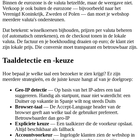
Binnen de eurozone is de valuta hetzelfde, maar de weergave niet.
Verkoop je ook buiten de eurozone — bijvoorbeeld naar het
Verenigd Koninkrijk, Zweden of Polen — dan moet je webshop
meerdere valuta's ondersteunen.
Dat betekent: wisselkoersen bijhouden, prijzen per valuta beheren
(of automatisch omrekenen), en de checkout tonen in de lokale
valuta. De factuur en je boekhouding draaien op euro; de klant ziet
zijn lokale prijs. Die conversie moet transparant en betrouwbaar zijn.
Taaldetectie en -keuze
Hoe bepaal je welke taal een bezoeker te zien krijgt? Er zijn
meerdere strategieën, en de juiste keuze hangt af van je doelgroep:
Geo-IP detectie
— Op basis van het IP-adres een taal
suggereren. Handig als startpunt, maar niet waterdicht: een
Duitser op vakantie in Spanje wilt nog steeds Duits
Browser-taal
— De Accept-Language header van de
browser geeft aan welke taal de gebruiker prefereert.
Betrouwbaarder dan geo-IP
Expliciete keuze
— Een taalkiezer die de voorkeur opslaat.
Altijd beschikbaar als fallback
Accountvoorkeur
— Ingelogde klanten zien de webshop in