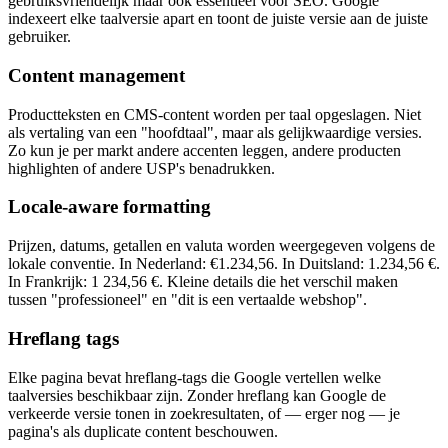
gebruiksvriendelijk maar ook essentieel voor SEO. Google
indexeert elke taalversie apart en toont de juiste versie aan de juiste
gebruiker.
Content management
Productteksten en CMS-content worden per taal opgeslagen. Niet
als vertaling van een "hoofdtaal", maar als gelijkwaardige versies.
Zo kun je per markt andere accenten leggen, andere producten
highlighten of andere USP's benadrukken.
Locale-aware formatting
Prijzen, datums, getallen en valuta worden weergegeven volgens de
lokale conventie. In Nederland: €1.234,56. In Duitsland: 1.234,56 €.
In Frankrijk: 1 234,56 €. Kleine details die het verschil maken
tussen "professioneel" en "dit is een vertaalde webshop".
Hreflang tags
Elke pagina bevat hreflang-tags die Google vertellen welke
taalversies beschikbaar zijn. Zonder hreflang kan Google de
verkeerde versie tonen in zoekresultaten, of — erger nog — je
pagina's als duplicate content beschouwen.