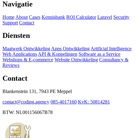
Navigatie
Home
About
Cases
Kennisbank
ROI Calculator
Laravel
Security
Support
Contact
Diensten
Maatwerk Ontwikkeling
Apps Ontwikkeling
Artificial Intelligence
Web Applications
API & Koppelingen
Software as a Service
Webshops & E-commerce
Website Ontwikkeling
Consultancy &
Reviews
Contact
Blankenstein 131, 7943 PE Meppel
contact@coding.agency
085-4017160
KvK: 50814281
BTW: NL001156067B78