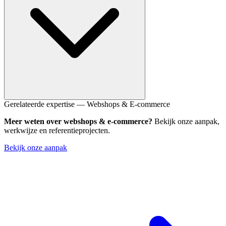
De meest voorkomende uitbreidingen zijn Duits, Frans en Engels.
Gerelateerde expertise — Webshops & E-commerce
Duitsland is de grootste e-commerce markt van Europa. Let op dat
Meer weten over webshops & e-commerce?
Bekijk onze aanpak,
elke taal eigen juridische vereisten heeft.
werkwijze en referentieprojecten.
Bekijk onze aanpak