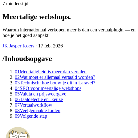
7 min leestijd
Meertalige webshops
.
Waarom internationaal verkopen meer is dan een vertaalplugin — en
hoe je het goed aanpakt.
JK
Jasper Koers
·
17 feb. 2026
/
Inhoudsopgave
01
Meertaligheid is meer dan vertalen
02
Wat moet er allemaal vertaald worden?
03
Technisch: hoe bouw je dit in Laravel?
04
SEO voor meertalige webshops
05
Valuta en prijsweergave
06
Taaldetectie en -keuze
07
Vertaalworkflow
08
Veelgemaakte fouten
09
Volgende stap