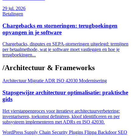
29
jul. 2026
Betalingen
Chargebacks en storneringen: terugboekingen
opvangen in je software
Chargebacks, disputes en SEPA-storneringen uitgelegd: termijnen
per betaalmethode, wat je software moet vastleggen en hoe je
terugboekingen...
/
Architectuur & Frameworks
Architectuur
Migratie
ADR
ISO 42030
Modernisering
Stapsgewijze architectuur optimalisatie: praktische
gids
Het vierstappenproces voor iteratieve architectuurverbetering:
inventariseren, toekomst definiëren, kloof identificeren en per
subsysteem implementeren met ADRs en ISO 42030.
WordPress
Supply Chain
Security
Plugins
Flippa
Backdoor
SEO