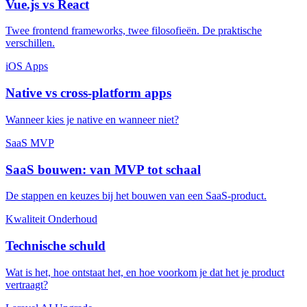
Vue.js vs React
Twee frontend frameworks, twee filosofieën. De praktische
verschillen.
iOS
Apps
Native vs cross-platform apps
Wanneer kies je native en wanneer niet?
SaaS
MVP
SaaS bouwen: van MVP tot schaal
De stappen en keuzes bij het bouwen van een SaaS-product.
Kwaliteit
Onderhoud
Technische schuld
Wat is het, hoe ontstaat het, en hoe voorkom je dat het je product
vertraagt?