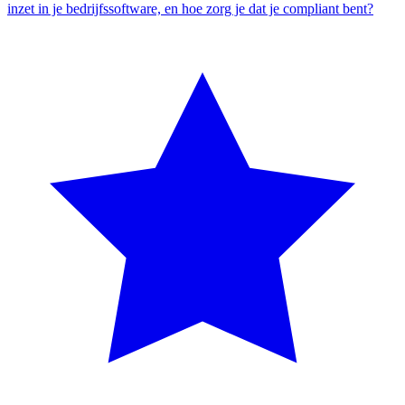
inzet in je bedrijfssoftware, en hoe zorg je dat je compliant bent?