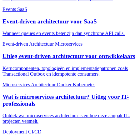
Events
SaaS
Event-driven architectuur voor SaaS
Wanneer queues en events beter zijn dan synchrone API-calls.
Event-driven
Architectuur
Microservices
Uitleg event-driven architectuur voor ontwikkelaars
Kerncomponenten, topologieën en implementatiepatronen zoals
Transactional Outbox en idempotente consumers.
Microservices
Architectuur
Docker
Kubernetes
Wat is microservices architectuur? Uitleg voor IT-
professionals
Ontdek wat microservices architectuur is en hoe deze aanpak IT-
projecten versnelt.
Deployment
CI/CD