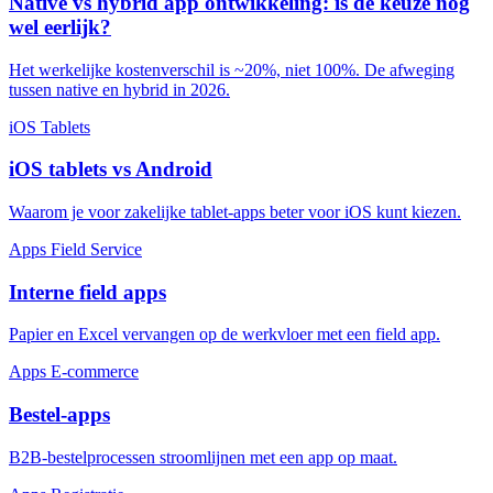
Native vs hybrid app ontwikkeling: is de keuze nog
wel eerlijk?
Het werkelijke kostenverschil is ~20%, niet 100%. De afweging
tussen native en hybrid in 2026.
iOS
Tablets
iOS tablets vs Android
Waarom je voor zakelijke tablet-apps beter voor iOS kunt kiezen.
Apps
Field Service
Interne field apps
Papier en Excel vervangen op de werkvloer met een field app.
Apps
E-commerce
Bestel-apps
B2B-bestelprocessen stroomlijnen met een app op maat.