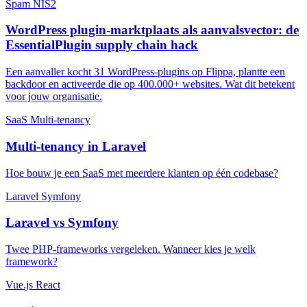
Spam
NIS2
WordPress plugin-marktplaats als aanvalsvector: de
EssentialPlugin supply chain hack
Een aanvaller kocht 31 WordPress-plugins op Flippa, plantte een
backdoor en activeerde die op 400.000+ websites. Wat dit betekent
voor jouw organisatie.
SaaS
Multi-tenancy
Multi-tenancy in Laravel
Hoe bouw je een SaaS met meerdere klanten op één codebase?
Laravel
Symfony
Laravel vs Symfony
Twee PHP-frameworks vergeleken. Wanneer kies je welk
framework?
Vue.js
React