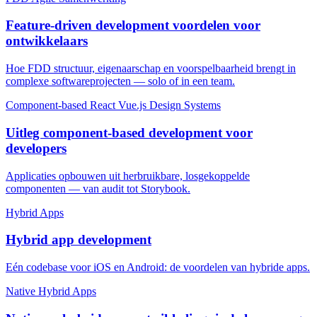
Feature-driven development voordelen voor
ontwikkelaars
Hoe FDD structuur, eigenaarschap en voorspelbaarheid brengt in
complexe softwareprojecten — solo of in een team.
Component-based
React
Vue.js
Design Systems
Uitleg component-based development voor
developers
Applicaties opbouwen uit herbruikbare, losgekoppelde
componenten — van audit tot Storybook.
Hybrid
Apps
Hybrid app development
Eén codebase voor iOS en Android: de voordelen van hybride apps.
Native
Hybrid
Apps