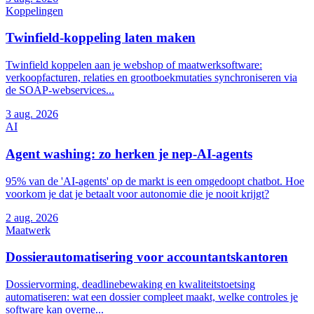
Koppelingen
Twinfield-koppeling laten maken
Twinfield koppelen aan je webshop of maatwerksoftware:
verkoopfacturen, relaties en grootboekmutaties synchroniseren via
de SOAP-webservices...
3
aug. 2026
AI
Agent washing: zo herken je nep-AI-agents
95% van de 'AI-agents' op de markt is een omgedoopt chatbot. Hoe
voorkom je dat je betaalt voor autonomie die je nooit krijgt?
2
aug. 2026
Maatwerk
Dossierautomatisering voor accountantskantoren
Dossiervorming, deadlinebewaking en kwaliteitstoetsing
automatiseren: wat een dossier compleet maakt, welke controles je
software kan overne...