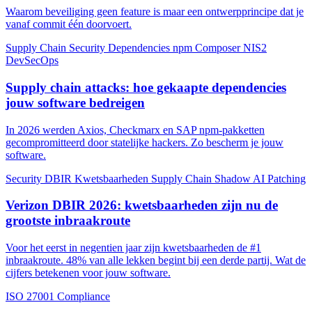
Waarom beveiliging geen feature is maar een ontwerpprincipe dat je
vanaf commit één doorvoert.
Supply Chain
Security
Dependencies
npm
Composer
NIS2
DevSecOps
Supply chain attacks: hoe gekaapte dependencies
jouw software bedreigen
In 2026 werden Axios, Checkmarx en SAP npm-pakketten
gecompromitteerd door statelijke hackers. Zo bescherm je jouw
software.
Security
DBIR
Kwetsbaarheden
Supply Chain
Shadow AI
Patching
Verizon DBIR 2026: kwetsbaarheden zijn nu de
grootste inbraakroute
Voor het eerst in negentien jaar zijn kwetsbaarheden de #1
inbraakroute. 48% van alle lekken begint bij een derde partij. Wat de
cijfers betekenen voor jouw software.
ISO 27001
Compliance