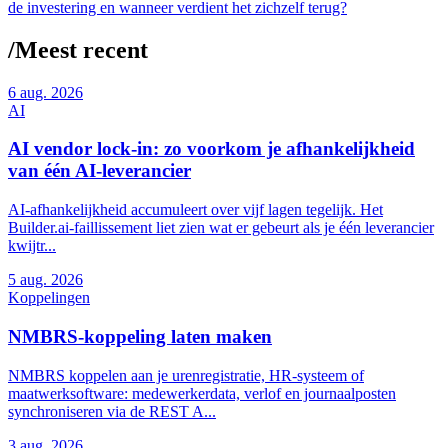
de investering en wanneer verdient het zichzelf terug?
/
Meest recent
6
aug. 2026
AI
AI vendor lock-in: zo voorkom je afhankelijkheid
van één AI-leverancier
AI-afhankelijkheid accumuleert over vijf lagen tegelijk. Het
Builder.ai-faillissement liet zien wat er gebeurt als je één leverancier
kwijtr...
5
aug. 2026
Koppelingen
NMBRS-koppeling laten maken
NMBRS koppelen aan je urenregistratie, HR-systeem of
maatwerksoftware: medewerkerdata, verlof en journaalposten
synchroniseren via de REST A...
3
aug. 2026