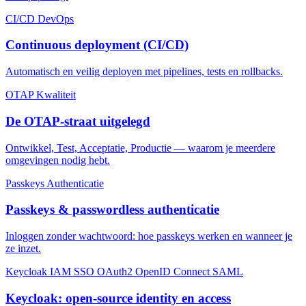
CI/CD
DevOps
Continuous deployment (CI/CD)
Automatisch en veilig deployen met pipelines, tests en rollbacks.
OTAP
Kwaliteit
De OTAP-straat uitgelegd
Ontwikkel, Test, Acceptatie, Productie — waarom je meerdere
omgevingen nodig hebt.
Passkeys
Authenticatie
Passkeys & passwordless authenticatie
Inloggen zonder wachtwoord: hoe passkeys werken en wanneer je
ze inzet.
Keycloak
IAM
SSO
OAuth2
OpenID Connect
SAML
Keycloak: open-source identity en access