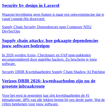
Security by design in Laravel
Waarom beveiliging geen feature is maar een ontwerpprincipe dat je
vanaf commit één doorvoert.
Supply Chain
Security
Dependencies
npm
Composer
NIS2
DevSecOps
Supply chain attacks: hoe gekaapte dependencies
jouw software bedreigen
In 2026 werden Axios, Checkmarx en SAP npm-pakketten
gecompromitteerd door statelijke hackers. Zo bescherm je jouw
software.
Security
DBIR
Kwetsbaarheden
Supply Chain
Shadow AI
Patching
Verizon DBIR 2026: kwetsbaarheden zijn nu de
grootste inbraakroute
Voor het eerst in negentien jaar zijn kwetsbaarheden de #1
inbraakroute. 48% van alle lekken begint bij een derde partij. Wat de
cijfers betekenen voor jouw software.