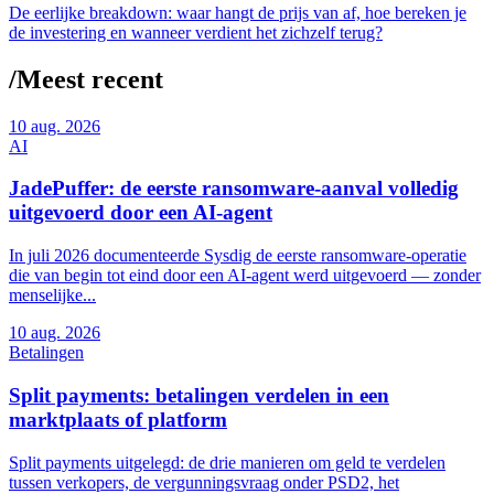
De eerlijke breakdown: waar hangt de prijs van af, hoe bereken je
de investering en wanneer verdient het zichzelf terug?
/
Meest recent
10
aug. 2026
AI
JadePuffer: de eerste ransomware-aanval volledig
uitgevoerd door een AI-agent
In juli 2026 documenteerde Sysdig de eerste ransomware-operatie
die van begin tot eind door een AI-agent werd uitgevoerd — zonder
menselijke...
10
aug. 2026
Betalingen
Split payments: betalingen verdelen in een
marktplaats of platform
Split payments uitgelegd: de drie manieren om geld te verdelen
tussen verkopers, de vergunningsvraag onder PSD2, het