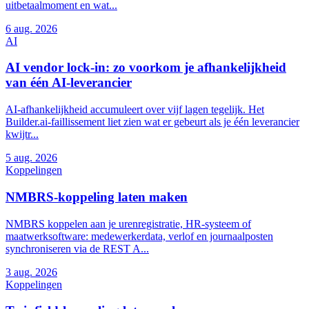
uitbetaalmoment en wat...
6
aug. 2026
AI
AI vendor lock-in: zo voorkom je afhankelijkheid
van één AI-leverancier
AI-afhankelijkheid accumuleert over vijf lagen tegelijk. Het
Builder.ai-faillissement liet zien wat er gebeurt als je één leverancier
kwijtr...
5
aug. 2026
Koppelingen
NMBRS-koppeling laten maken
NMBRS koppelen aan je urenregistratie, HR-systeem of
maatwerksoftware: medewerkerdata, verlof en journaalposten
synchroniseren via de REST A...
3
aug. 2026
Koppelingen