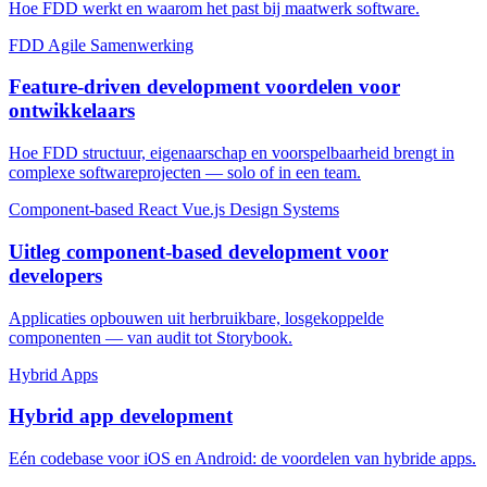
Hoe FDD werkt en waarom het past bij maatwerk software.
FDD
Agile
Samenwerking
Feature-driven development voordelen voor
ontwikkelaars
Hoe FDD structuur, eigenaarschap en voorspelbaarheid brengt in
complexe softwareprojecten — solo of in een team.
Component-based
React
Vue.js
Design Systems
Uitleg component-based development voor
developers
Applicaties opbouwen uit herbruikbare, losgekoppelde
componenten — van audit tot Storybook.
Hybrid
Apps
Hybrid app development
Eén codebase voor iOS en Android: de voordelen van hybride apps.