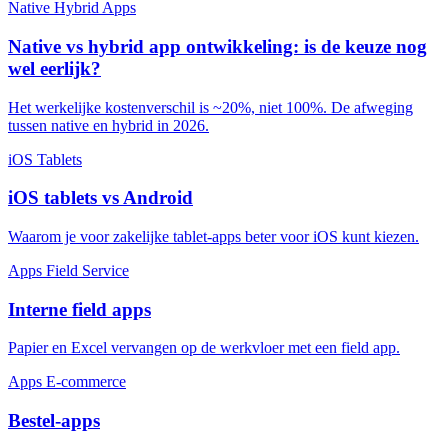
Native
Hybrid
Apps
Native vs hybrid app ontwikkeling: is de keuze nog
wel eerlijk?
Het werkelijke kostenverschil is ~20%, niet 100%. De afweging
tussen native en hybrid in 2026.
iOS
Tablets
iOS tablets vs Android
Waarom je voor zakelijke tablet-apps beter voor iOS kunt kiezen.
Apps
Field Service
Interne field apps
Papier en Excel vervangen op de werkvloer met een field app.
Apps
E-commerce
Bestel-apps