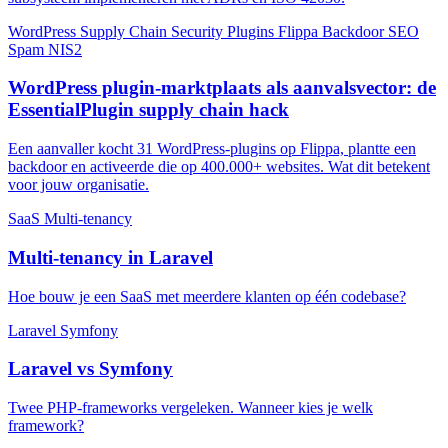
WordPress
Supply Chain
Security
Plugins
Flippa
Backdoor
SEO
Spam
NIS2
WordPress plugin-marktplaats als aanvalsvector: de
EssentialPlugin supply chain hack
Een aanvaller kocht 31 WordPress-plugins op Flippa, plantte een
backdoor en activeerde die op 400.000+ websites. Wat dit betekent
voor jouw organisatie.
SaaS
Multi-tenancy
Multi-tenancy in Laravel
Hoe bouw je een SaaS met meerdere klanten op één codebase?
Laravel
Symfony
Laravel vs Symfony
Twee PHP-frameworks vergeleken. Wanneer kies je welk
framework?