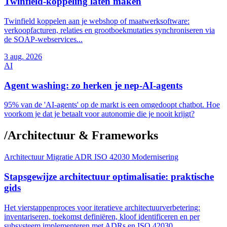
Twinfield-koppeling laten maken
Twinfield koppelen aan je webshop of maatwerksoftware:
verkoopfacturen, relaties en grootboekmutaties synchroniseren via
de SOAP-webservices...
3
aug. 2026
AI
Agent washing: zo herken je nep-AI-agents
95% van de 'AI-agents' op de markt is een omgedoopt chatbot. Hoe
voorkom je dat je betaalt voor autonomie die je nooit krijgt?
/
Architectuur & Frameworks
Architectuur
Migratie
ADR
ISO 42030
Modernisering
Stapsgewijze architectuur optimalisatie: praktische
gids
Het vierstappenproces voor iteratieve architectuurverbetering:
inventariseren, toekomst definiëren, kloof identificeren en per
subsysteem implementeren met ADRs en ISO 42030.