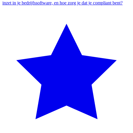
inzet in je bedrijfssoftware, en hoe zorg je dat je compliant bent?