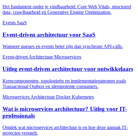
Het fundament onder je vindbaarheid: Core Web Vitals, structured
data, crawlbaarheid en Generative Engine Optimization.
Events
SaaS
Event-driven architectuur voor SaaS
Wanneer queues en events beter zijn dan synchrone API-calls.
Event-driven
Architectuur
Microservices
Uitleg event-driven architectuur voor ontwikkelaars
Kerncomponenten, topologieën en implementatiepatronen zoals
Transactional Outbox en idempotente consumers.
Microservices
Architectuur
Docker
Kubernetes
Wat is microservices architectuur? Uitleg voor IT-
professionals
Ontdek wat microservices architectuur is en hoe deze aanpak IT-
projecten versnelt.